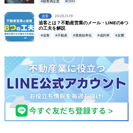
顧客満足度
CRM
追客
2025.11.19
追客とは？不動産営業のメール・LINEの8つ
の工夫を解説
追客
不動産
業務効率化
成約率
反響