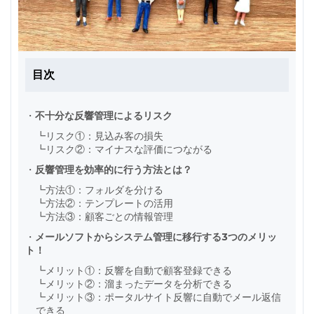
目次
・
不十分な反響管理によるリスク
┗
リスク①：見込み客の損失
┗
リスク②：マイナスな評価につながる
・
反響管理を効率的に行う方法とは？
┗
方法①：フォルダを分ける
┗
方法②：テンプレートの活用
┗
方法③：顧客ごとの情報管理
・
メールソフトからシステム管理に移行する3つのメリッ
ト！
┗
メリット①：反響を自動で顧客登録できる
┗
メリット②：溜まったデータを分析できる
┗
メリット③：ポータルサイト反響に自動でメール返信
できる