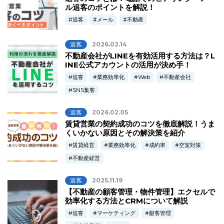
ル追客のポイントを解説！
追客
メール
不動産
追客
2026.02.14
不動産会社がLINEを有効活用する方法は？L
INE公式アカウントの活用が決め手！
追客
業務効率化
Web
不動産会社
SNS集客
追客
2026.02.05
賃貸営業の契約成功のコツを徹底解説！うま
くいかない原因とその解決策を紹介
賃貸経営
業務効率化
成約率
空室対策
不動産経営
追客
2025.11.19
【不動産の顧客管理・物件管理】エクセルで
効率化する方法とCRMについて解説
追客
マーケティング
顧客管理