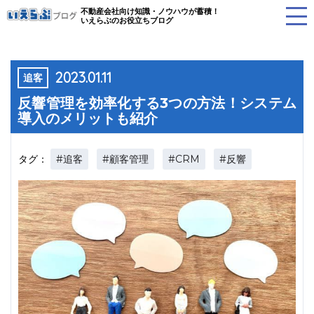
不動産会社向け知識・ノウハウが蓄積！
いえらぶのお役立ちブログ
2023.01.11
追客
反響管理を効率化する3つの方法！システム
導入のメリットも紹介
#追客
#顧客管理
#CRM
#反響
タグ：