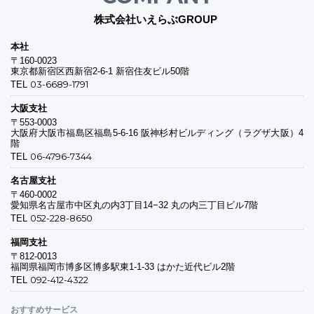
株式会社いえらぶGROUP
本社
〒160-0023
東京都新宿区西新宿2-6-1 新宿住友ビル50階
03-6689-1791
TEL
大阪支社
〒553-0003
大阪府大阪市福島区福島5-6-16 阪神杉村ビルディング（ラグザ大阪）4
階
06-4796-7344
TEL
名古屋支社
〒460-0002
愛知県名古屋市中区丸の内3丁目14−32 丸の内三丁目ビル7階
052-228-8650
TEL
福岡支社
〒812-0013
福岡県福岡市博多区博多駅東1-1-33 はかた近代ビル2階
092-412-4322
TEL
おすすめサービス