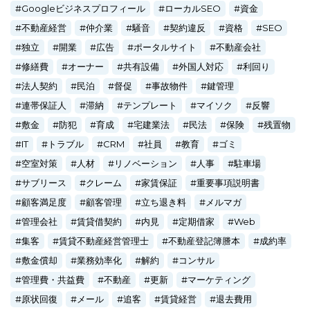
Googleビジネスプロフィール
ローカルSEO
資金
不動産経営
仲介業
騒音
契約違反
資格
SEO
独立
開業
広告
ポータルサイト
不動産会社
修繕費
オーナー
共有設備
外国人対応
利回り
法人契約
民泊
督促
事故物件
鍵管理
連帯保証人
滞納
テンプレート
マイソク
反響
敷金
防犯
育成
宅建業法
民法
保険
残置物
IT
トラブル
CRM
社員
教育
ゴミ
空室対策
人材
リノベーション
人事
駐車場
サブリース
クレーム
家賃保証
重要事項説明書
顧客満足度
顧客管理
立ち退き料
メルマガ
管理会社
賃貸借契約
内見
定期借家
Web
集客
賃貸不動産経営管理士
不動産登記簿謄本
成約率
敷金償却
業務効率化
解約
コンサル
管理費・共益費
不動産
更新
マーケティング
原状回復
メール
追客
賃貸経営
退去費用