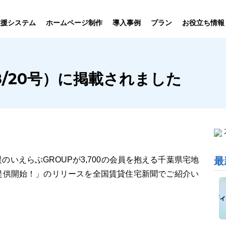
プラン
支援システム
ホームページ制作
導入事例
お役立ち情報
貸仲介
売買仲介
賃貸管理
ホームページ
プラン紹介･
/20号）に掲載されました
ニュース一覧
ユーザーインタビュー
お役立ちブログ
制作について
制作の流れ
向け機能
業務向け機能
業務向け機
最
いえらぶGROUPが3,700の会員を抱える千葉県宅地
提供開始！」のリリースを全国賃貸住宅新聞でご紹介い