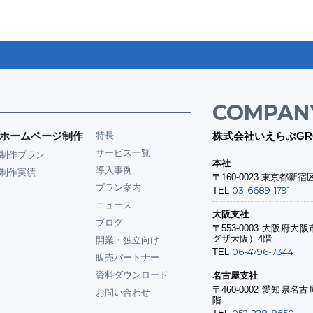
COMPAN
ホームページ制作
特長
株式会社いえらぶGR
サービス一覧
制作プラン
本社
導入事例
制作実績
〒160-0023
東京都新宿区
プラン案内
03-6689-1791
TEL
ニュース
大阪支社
ブログ
〒553-0003
大阪府大阪市
グザ大阪）4階
開業・独立向け
06-4796-7344
TEL
販売パートナー
資料ダウンロード
名古屋支社
〒460-0002
愛知県名古屋
お問い合わせ
階