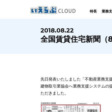
特長
業務
SYSTEM
HOMEPAGE
PERFORMANCE
INFORMATION
2018.08.22
賃
いえらぶCLOUDは不動産業務を
いえらぶは集客用ホームページを
いえらぶCLOUDを実際にご利用の
いえらぶCLOUDや不動産業界に関する
全国賃貸住宅新聞（8
業務
幅広く支援しています。
不動産業に特化して制作しています。
お客様の声と制作実績のご紹介です。
ニュース･ノウハウをお伝えします。
先日発表いたしました「不動産業務支援の
建物取引業協会へ業務支援システムの
ただきました。