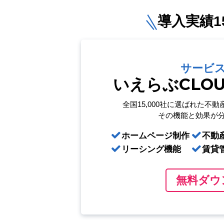
導入実績15
サービ
いえらぶCLO
全国15,000社に選ばれた
不動
その機能と効果が
ホームページ制作
不動
リーシング機能
賃貸
無料ダウ