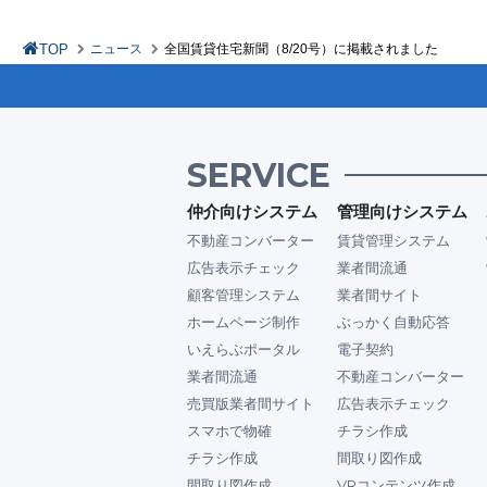
TOP
ニュース
全国賃貸住宅新聞（8/20号）に掲載されました
SERVICE
仲介向けシステム
管理向けシステム
不動産コンバーター
賃貸管理システム
広告表示チェック
業者間流通
顧客管理システム
業者間サイト
ホームページ制作
ぶっかく自動応答
いえらぶポータル
電子契約
業者間流通
不動産コンバーター
売買版業者間サイト
広告表示チェック
スマホで物確
チラシ作成
チラシ作成
間取り図作成
間取り図作成
VRコンテンツ作成