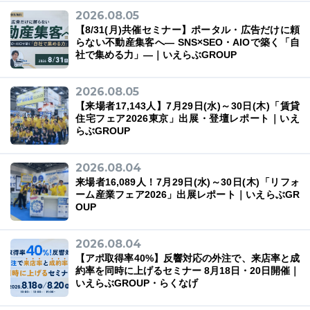
2026.08.05
【8/31(月)共催セミナー】ポータル・広告だけに頼
らない不動産集客へ― SNS×SEO・AIOで築く「自
社で集める力」―｜いえらぶGROUP
03-6689-1791
2026.08.05
【来場者17,143人】7月29日(水)～30日(木)「賃貸
住宅フェア2026東京」出展・登壇レポート｜いえ
らぶGROUP
2026.08.04
来場者16,089人！7月29日(水)～30日(木)「リフォ
ーム産業フェア2026」出展レポート｜いえらぶGR
OUP
2026.08.04
【アポ取得率40%】反響対応の外注で、来店率と成
約率を同時に上げるセミナー 8月18日・20日開催｜
いえらぶGROUP・らくなげ