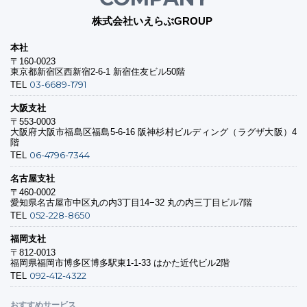
株式会社いえらぶGROUP
本社
〒160-0023
東京都新宿区西新宿2-6-1 新宿住友ビル50階
03-6689-1791
TEL
大阪支社
〒553-0003
大阪府大阪市福島区福島5-6-16 阪神杉村ビルディング（ラグザ大阪）4
階
06-4796-7344
TEL
名古屋支社
〒460-0002
愛知県名古屋市中区丸の内3丁目14−32 丸の内三丁目ビル7階
052-228-8650
TEL
福岡支社
〒812-0013
福岡県福岡市博多区博多駅東1-1-33 はかた近代ビル2階
092-412-4322
TEL
おすすめサービス