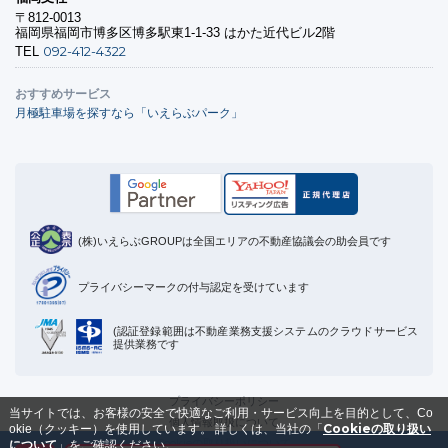
〒812-0013
福岡県福岡市博多区博多駅東1-1-33 はかた近代ビル2階
092-412-4322
TEL
おすすめサービス
月極駐車場を探すなら「いえらぶパーク」
(株)いえらぶGROUPは全国エリアの不動産協議会の助会員です
プライバシーマークの付与認定を受けています
(認証登録範囲は不動産業務支援システムのクラウドサービス
提供業務です
プライバシーポリシー
当サイトでは、お客様の安全で快適なご利用・サービス向上を目的として、Co
個人情報取扱について
Cookieの取り扱い
okie（クッキー）を使用しています。
詳しくは、当社の「
Cookieの取り扱いについて
について
」をご確認ください。