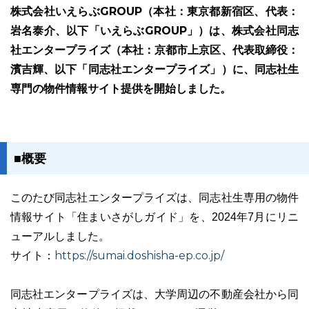
株式会社いえらぶGROUP（本社：東京都新宿区、代表：
岩名泰介、以下「いえらぶGROUP」）は、株式会社同志
社エンタープライズ（本社：京都市上京区、代表取締役：
濱吉輝、以下「同志社エンタープライズ」）に、同志社生
ユーザーインタビュー
ホームページ制作実績
専門の物件情報サイト提供を開始しました。
■概要
このたび同志社エンタープライズは、同志社生専用の物件
情報サイト「住まいさがしガイド」を、2024年7月にリニ
ニュース一覧
お役立ちブログ
資料ダウンロード
ューアルしました。
https://sumai.doshisha-ep.co.jp/
サイト：
特長
サービス一覧
プラン
同志社エンタープライズは、大学周辺の不動産会社から同