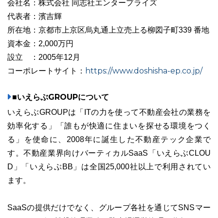
会社名：株式会社 同志社エンタープライズ
代表者：濱吉輝
所在地：京都市上京区烏丸通上立売上る柳図子町339 番地
資本金：2,000万円
設立 ：2005年12月
https://www.doshisha-ep.co.jp/
コーポレートサイト：
■いえらぶGROUPについて
いえらぶGROUPは「ITの力を使って不動産会社の業務を
効率化する」「誰もが快適に住まいを探せる環境をつく
る」を使命に、2008年に誕生した不動産テック企業で
す。不動産業界向けバーティカルSaaS「いえらぶCLOU
D」「いえらぶBB」は全国25,000社以上で利用されてい
ます。
SaaSの提供だけでなく、グループ各社を通じてSNSマー