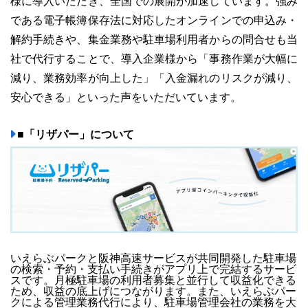
様に導入いただき、全国での展開が加速しています。強み
である電子帳簿保存法に対応したオンラインでの申込み・
解約手続きや、集金業務や駐車場利用者からの問合せも当
社で代行することで、導入企業様から「事務作業が大幅に
減り、業務効率が向上した」「入金漏れのリスクが減り、
安心できる」といった声をいただいています。
■「リザパー」について
いえらぶパークと阪神高速サービスが共同開発した駐車場
の検索・予約・支払い手続きがアプリ上で完結するサービ
スです。月極駐車場の利用者募集と並行して収益化できる
ため、収益の底上げにつながります。また、いえらぶパー
クによる管理業務代行により、駐車場管理会社の業務を大