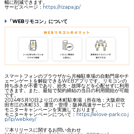
幅に削減できます。
サービスページ：
https://rizapa.jp/
「WEBリモコン」について
スマートフォンのブラウザから月極駐車場の自動門扉やチ
ェーンゲートを解錠できるWEBアプリです。リモコンの
持ち歩きが不要であり、紛失・故障などを心配せずに利用
できます。また、最短で契約締結の当日の利用開始が可能
です。
2024年5月10日より江の木町駐車場（所在地：大阪府吹
田市江の木町33、運営・管理：阪神高速サービス）にて
モニターキャンペーンを実施しております。
モニターキャンペーンについて：
https://ielove-park.co.j
p/lp/webkey/
▽本リリースに関するお問い合わせ