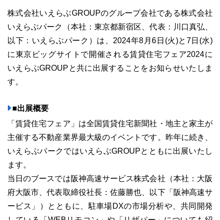
株式会社いえらぶGROUPのグループ会社である株式会社
いえらぶパーク（本社：東京都新宿区、代表：川口真弘、
以下：いえらぶパーク）は、2024年8月6日(火)と7日(水)
に東京ビッグサイトで開催される賃貸住宅フェア2024に
ユーザーインタビュー
ホームページ制作実績
いえらぶGROUPと共に出展することをお知らせいたしま
す。
■出展概要
「賃貸住宅フェア」は全国賃貸住宅新聞社・地主と家主が
主催する不動産業界最大級のイベントです。昨年に続き、
いえらぶパークではいえらぶGROUPとともに出展いたし
ニュース一覧
お役立ちブログ
資料ダウンロード
ます。
当日のブースでは阪神高速サービス株式会社（本社：大阪
特長
サービス一覧
プラン
府大阪市、代表取締役社長：佐藤勝也、以下「阪神高速サ
ービス」）とともに、駐車場DXの市場分析や、共同開発
している「WEBリモコン」や「リザパー」についても紹