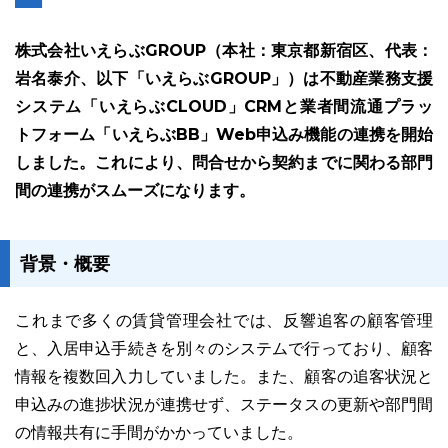
株式会社いえらぶGROUP（本社：東京都新宿区、代表：
岩名泰介、以下「いえらぶGROUP」）は不動産業務支援
システム「いえらぶCLOUD」CRMと業者間流通プラッ
トフォーム「いえらぶBB」Web申込み機能の連携を開始
ユーザーインタビュー
ホームペー
しました。これにより、問合せから契約までに関わる部門
間の連携がスムーズになります。
背景・概要
これまで多くの賃貸管理会社では、反響追客の顧客管理
と、入居申込手続きを別々のシステムで行っており、顧客
ニュース一覧
お役立ちブログ
資
情報を複数回入力していました。また、顧客の追客状況と
申込みの進捗状況が連携せず、ステータスの更新や部門間
特長
サービス一覧
の情報共有に手間がかかっていました。