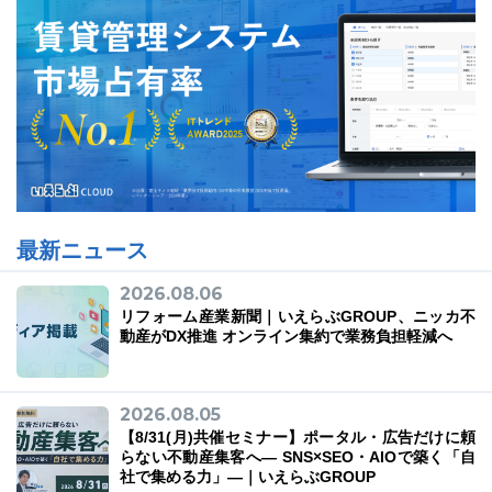
最新ニュース
2026.08.06
リフォーム産業新聞｜いえらぶGROUP、ニッカ不
動産がDX推進 オンライン集約で業務負担軽減へ
2026.08.05
【8/31(月)共催セミナー】ポータル・広告だけに頼
らない不動産集客へ― SNS×SEO・AIOで築く「自
社で集める力」―｜いえらぶGROUP