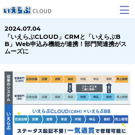
2024.07.04
「いえらぶCLOUD」CRMと「いえらぶB
賃貸仲介
売買仲介
B」Web申込み機能が連携！部門間連携がス
ムーズに
業務向け機能
業務向け機能
ホームページ制作について
プラン紹介･