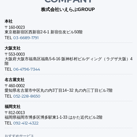
株式会社いえらぶGROUP
本社
〒160-0023
東京都新宿区西新宿2-6-1 新宿住友ビル50階
03-6689-1791
TEL
大阪支社
〒553-0003
大阪府大阪市福島区福島5-6-16 阪神杉村ビルディング（ラグザ大阪）4
階
06-4796-7344
TEL
名古屋支社
〒460-0002
愛知県名古屋市中区丸の内3丁目14−32 丸の内三丁目ビル7階
052-228-8650
TEL
福岡支社
〒812-0013
福岡県福岡市博多区博多駅東1-1-33 はかた近代ビル2階
092-412-4322
TEL
おすすめサービス