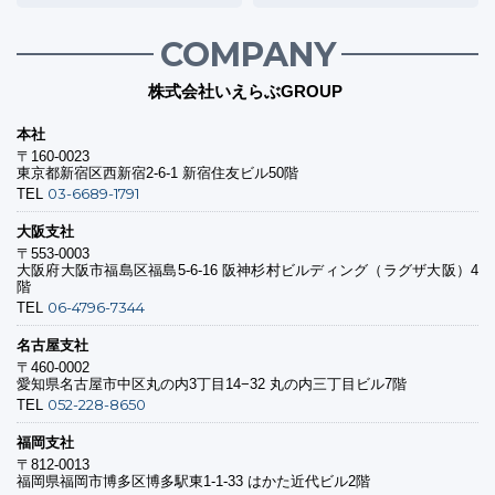
COMPANY
株式会社いえらぶGROUP
本社
〒160-0023
東京都新宿区西新宿2-6-1 新宿住友ビル50階
03-6689-1791
TEL
大阪支社
〒553-0003
大阪府大阪市福島区福島5-6-16 阪神杉村ビルディング（ラグザ大阪）4
階
06-4796-7344
TEL
名古屋支社
〒460-0002
愛知県名古屋市中区丸の内3丁目14−32 丸の内三丁目ビル7階
052-228-8650
TEL
福岡支社
〒812-0013
福岡県福岡市博多区博多駅東1-1-33 はかた近代ビル2階