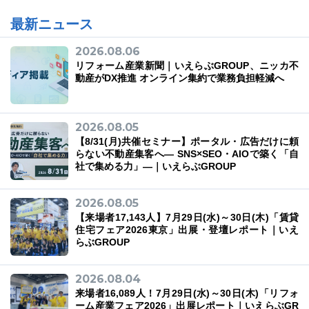
最新ニュース
2026.08.06
リフォーム産業新聞｜いえらぶGROUP、ニッカ不
03-6689-1791
動産がDX推進 オンライン集約で業務負担軽減へ
2026.08.05
【8/31(月)共催セミナー】ポータル・広告だけに頼
らない不動産集客へ― SNS×SEO・AIOで築く「自
社で集める力」―｜いえらぶGROUP
2026.08.05
【来場者17,143人】7月29日(水)～30日(木)「賃貸
住宅フェア2026東京」出展・登壇レポート｜いえ
らぶGROUP
2026.08.04
来場者16,089人！7月29日(水)～30日(木)「リフォ
ーム産業フェア2026」出展レポート｜いえらぶGR