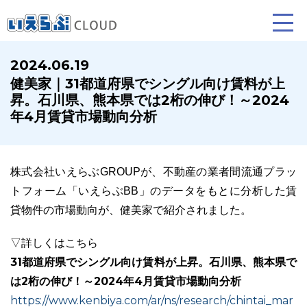
2024.06.19
健美家｜31都道府県でシングル向け賃料が上
賃貸仲介
売買仲介
賃貸管理
昇。石川県、熊本県では2桁の伸び！～2024
年4月賃貸市場動向分析
業務向け機能
業務向け機能
業務向け機能
株式会社いえらぶGROUPが、不動産の業者間流通プラッ
トフォーム「いえらぶBB」のデータをもとに分析した賃
貸物件の市場動向が、健美家で紹介されました。
▽詳しくはこちら
31都道府県でシングル向け賃料が上昇。石川県、熊本県で
ホームページ制作について
プラン紹介･制作の流れ
は2桁の伸び！～2024年4月賃貸市場動向分析
https://www.kenbiya.com/ar/ns/research/chintai_mar