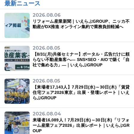
最新ニュース
2026.08.06
リフォーム産業新聞｜いえらぶGROUP、ニッカ不
動産がDX推進 オンライン集約で業務負担軽減へ
03-6689-1791
2026.08.05
【8/31(月)共催セミナー】ポータル・広告だけに頼
らない不動産集客へ― SNS×SEO・AIOで築く「自
社で集める力」―｜いえらぶGROUP
2026.08.05
【来場者17,143人】7月29日(水)～30日(木)「賃貸
住宅フェア2026東京」出展・登壇レポート｜いえ
らぶGROUP
2026.08.04
来場者16,089人！7月29日(水)～30日(木)「リフォ
ーム産業フェア2026」出展レポート｜いえらぶGR
OUP