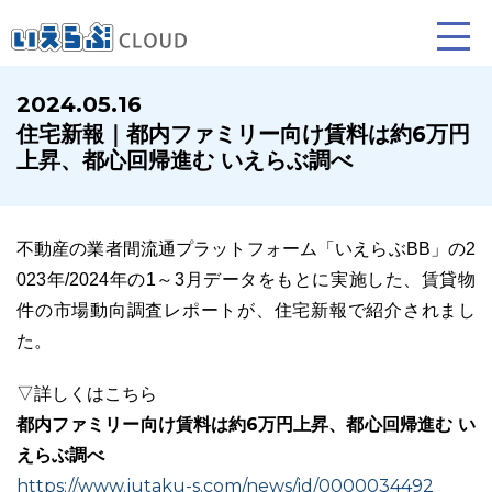
2024.05.16
住宅新報｜都内ファミリー向け賃料は約6万円
賃貸仲介
売買仲介
賃貸管理
上昇、都心回帰進む いえらぶ調べ
業務向け機能
業務向け機能
業務向け機能
不動産の業者間流通プラットフォーム「いえらぶBB」の2
023年/2024年の1～3月データをもとに実施した、賃貸物
件の市場動向調査レポートが、住宅新報で紹介されまし
た。
▽詳しくはこちら
都内ファミリー向け賃料は約6万円上昇、都心回帰進む い
ホームページ制作について
プラン紹介･制作の流れ
えらぶ調べ
https://www.jutaku-s.com/news/id/0000034492