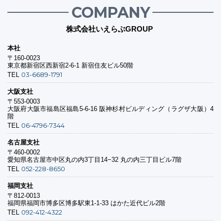
COMPANY
株式会社いえらぶGROUP
本社
〒160-0023
東京都新宿区西新宿2-6-1 新宿住友ビル50階
03-6689-1791
TEL
大阪支社
〒553-0003
大阪府大阪市福島区福島5-6-16 阪神杉村ビルディング（ラグザ大阪）4
階
06-4796-7344
TEL
名古屋支社
〒460-0002
愛知県名古屋市中区丸の内3丁目14−32 丸の内三丁目ビル7階
052-228-8650
TEL
福岡支社
〒812-0013
福岡県福岡市博多区博多駅東1-1-33 はかた近代ビル2階
092-412-4322
TEL