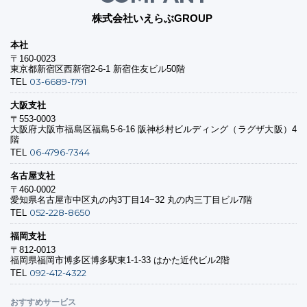
株式会社いえらぶGROUP
本社
〒160-0023
東京都新宿区西新宿2-6-1 新宿住友ビル50階
03-6689-1791
TEL
大阪支社
〒553-0003
大阪府大阪市福島区福島5-6-16 阪神杉村ビルディング（ラグザ大阪）4
階
06-4796-7344
TEL
名古屋支社
〒460-0002
愛知県名古屋市中区丸の内3丁目14−32 丸の内三丁目ビル7階
052-228-8650
TEL
福岡支社
〒812-0013
福岡県福岡市博多区博多駅東1-1-33 はかた近代ビル2階
092-412-4322
TEL
おすすめサービス