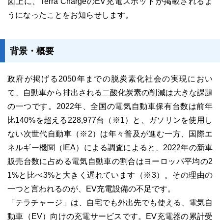
図上に、Terra ChargeのEV充電スポットが掲載されるよ
うになったことをお知らせします。
背景・概要
ユーザーインタビュー
ホームページ制作実績
政府が掲げる2050年までの脱炭素化社会の実現におい
て、自動車から排出される二酸化炭素の削減は大きな課題
の一つです。2022年、全国の電気自動車保有台数は前年
比140%を超える228,977台（※1）と、ガソリンを使用し
ない次世代自動車（※2）は年々普及が進む一方、国際エ
ネルギー機関（IEA）による調査によると、2022年の新車
ニュース一覧
お役立ちブログ
資料ダウンロード
販売台数に占める電気自動車の割合はヨーロッパ平均の2
1%と比べ3%と大きく遅れています（※3）。その理由の
特長
サービス一覧
プラン
一つと言われるのが、EV充電設備の不足です。
「テラチャージ」は、自宅でも外出先でも使える、電気自
動車（EV）向けの充電サービスです。EV充電器の累計受