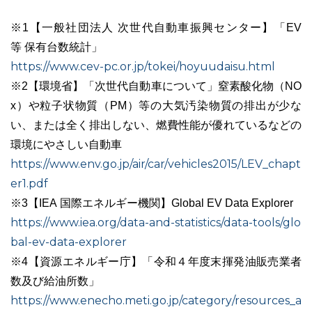
※1【一般社団法人 次世代自動車振興センター】「EV
等 保有台数統計」
https://www.cev-pc.or.jp/tokei/hoyuudaisu.html
※2【環境省】「次世代自動車について」窒素酸化物（NO
x）や粒子状物質（PM）等の大気汚染物質の排出が少な
い、または全く排出しない、燃費性能が優れているなどの
環境にやさしい自動車
https://www.env.go.jp/air/car/vehicles2015/LEV_chapt
er1.pdf
※3【IEA 国際エネルギー機関】Global EV Data Explorer
https://www.iea.org/data-and-statistics/data-tools/glo
bal-ev-data-explorer
※4【資源エネルギー庁】「令和４年度末揮発油販売業者
数及び給油所数」
https://www.enecho.meti.go.jp/category/resources_a