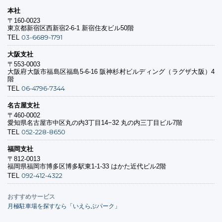
本社
〒160-0023
東京都新宿区西新宿2-6-1 新宿住友ビル50階
03-6689-1791
TEL
大阪支社
〒553-0003
大阪府大阪市福島区福島5-6-16 阪神杉村ビルディング（ラグザ大阪）4
階
06-4796-7344
TEL
名古屋支社
〒460-0002
愛知県名古屋市中区丸の内3丁目14−32 丸の内三丁目ビル7階
052-228-8650
TEL
福岡支社
〒812-0013
福岡県福岡市博多区博多駅東1-1-33 はかた近代ビル2階
092-412-4322
TEL
おすすめサービス
月極駐車場を探すなら「いえらぶパーク」