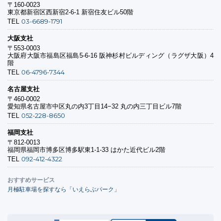
〒160-0023
東京都新宿区西新宿2-6-1 新宿住友ビル50階
03-6689-1791
TEL
大阪支社
〒553-0003
大阪府大阪市福島区福島5-6-16 阪神杉村ビルディング（ラグザ大阪）4
階
06-4796-7344
TEL
名古屋支社
〒460-0002
愛知県名古屋市中区丸の内3丁目14−32 丸の内三丁目ビル7階
052-228-8650
TEL
福岡支社
〒812-0013
福岡県福岡市博多区博多駅東1-1-33 はかた近代ビル2階
092-412-4322
TEL
おすすめサービス
月極駐車場を探すなら「いえらぶパーク」