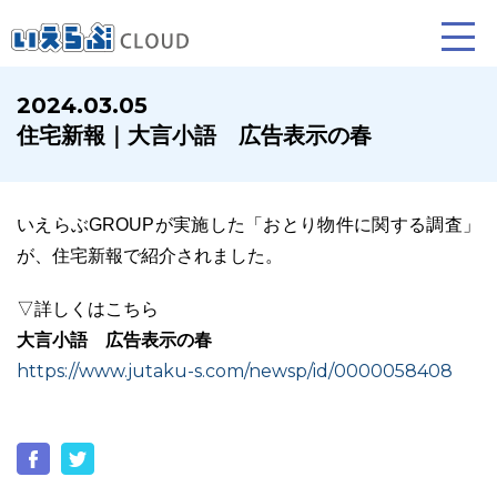
2024.03.05
住宅新報｜大言小語 広告表示の春
賃貸仲介
売買仲介
賃貸管理
業務向け機能
業務向け機能
業務向け機能
いえらぶGROUPが実施した「おとり物件に関する調査」
が、住宅新報で紹介されました。
▽詳しくはこちら
大言小語 広告表示の春
https://www.jutaku-s.com/newsp/id/0000058408
ホームページ制作について
プラン紹介･制作の流れ