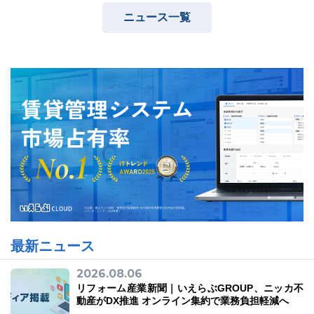
ニュース一覧
ユーザーインタビュー
ホームページ制作実績
ニュース一覧
お役立ちブログ
資料ダウンロード
最新ニュース
特長
サービス一覧
プラン
2026.08.06
リフォーム産業新聞｜いえらぶGROUP、ニッカ不
動産がDX推進 オンライン集約で業務負担軽減へ