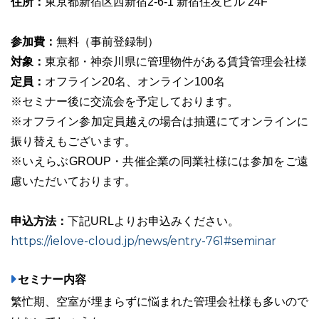
住所：
東京都新宿区西新宿2-6-1 新宿住友ビル 24F
参加費：
無料（事前登録制）
対象：
東京都・神奈川県に管理物件がある賃貸管理会社様
03-6689-1791
定員：
オフライン20名、オンライン100名
※セミナー後に交流会を予定しております。
※オフライン参加定員越えの場合は抽選にてオンラインに
振り替えもございます。
※いえらぶGROUP・共催企業の同業社様には参加をご遠
慮いただいております。
申込方法：
下記URLよりお申込みください。
https://ielove-cloud.jp/news/entry-761#seminar
セミナー内容
繁忙期、空室が埋まらずに悩まれた管理会社様も多いので