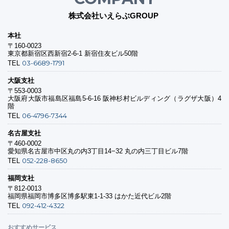
株式会社いえらぶGROUP
本社
〒160-0023
東京都新宿区西新宿2-6-1 新宿住友ビル50階
03-6689-1791
TEL
大阪支社
〒553-0003
大阪府大阪市福島区福島5-6-16 阪神杉村ビルディング（ラグザ大阪）4
階
06-4796-7344
TEL
名古屋支社
〒460-0002
愛知県名古屋市中区丸の内3丁目14−32 丸の内三丁目ビル7階
052-228-8650
TEL
福岡支社
〒812-0013
福岡県福岡市博多区博多駅東1-1-33 はかた近代ビル2階
092-412-4322
TEL
おすすめサービス