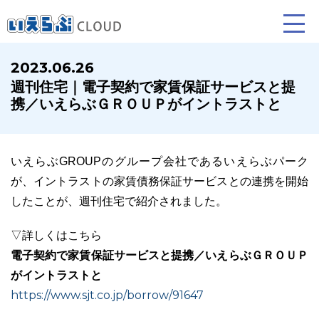
2023.06.26
週刊住宅｜電子契約で家賃保証サービスと提
賃貸仲介
売買仲介
賃貸管理
携／いえらぶＧＲＯＵＰがイントラストと
業務向け機能
業務向け機能
業務向け機能
いえらぶGROUPのグループ会社であるいえらぶパーク
が、イントラストの家賃債務保証サービスとの連携を開始
したことが、週刊住宅で紹介されました。
▽詳しくはこちら
電子契約で家賃保証サービスと提携／いえらぶＧＲＯＵＰ
がイントラストと
ホームページ制作について
プラン紹介･制作の流れ
https://www.sjt.co.jp/borrow/91647