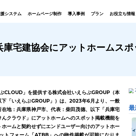
プラン
支援システム
ホームページ制作
導入事例
お役立ち情報
貸仲介
売買仲介
賃貸管理
ホームページ
プラン紹介･
が兵庫宅建協会にアットホームス
ニュース一覧
ユーザーインタビュー
お役立ちブログ
制作について
制作の流れ
向け機能
業務向け機能
業務向け機
ぶCLOUD」を提供する株式会社いえらぶGROUP（本
下「いえらぶGROUP」）は、2023年6月より、一般
最
所在地：兵庫県神戸市、代表：柴田茂德、以下「兵庫宅
けんクラウド」にアットホームへのスポット掲載機能を
トホームと契約せずにエンドユーザー向けのアットホー
ットフォーム「ATBB」への物件掲載が可能になりま