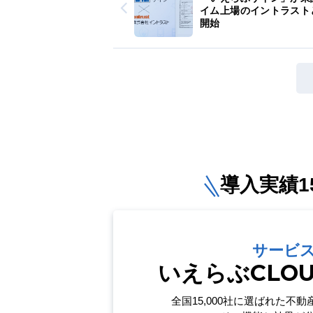
イム上場のイントラスト
開始
導入実績15
サービ
いえらぶCLO
全国15,000社に選ばれた
不動