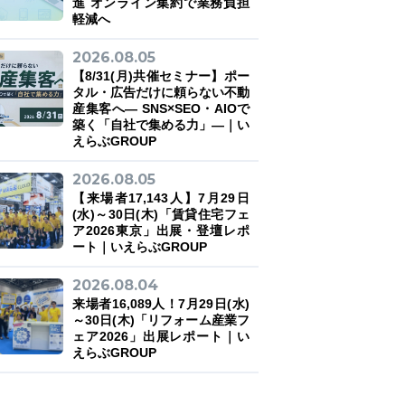
進 オンライン集約で業務負担
軽減へ
2026.08.05
【8/31(月)共催セミナー】ポー
タル・広告だけに頼らない不動
産集客へ― SNS×SEO・AIOで
築く「自社で集める力」―｜い
えらぶGROUP
2026.08.05
【来場者17,143人】7月29日
(水)～30日(木)「賃貸住宅フェ
ア2026東京」出展・登壇レポ
ート｜いえらぶGROUP
2026.08.04
来場者16,089人！7月29日(水)
～30日(木)「リフォーム産業フ
ェア2026」出展レポート｜い
えらぶGROUP