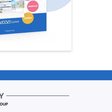
Y
OUP