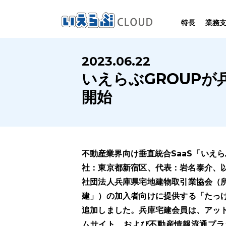
特長
業務
SYSTEM
HOMEPAGE
PERFORMANCE
INFORMATION
2023.06.22
賃
いえらぶCLOUDは不動産業務を
いえらぶは集客用ホームページを
いえらぶCLOUDを実際にご利用の
いえらぶCLOUDや不動産業界に関する
いえらぶGROUP
業務
幅広く支援しています。
不動産業に特化して制作しています。
お客様の声と制作実績のご紹介です。
ニュース･ノウハウをお伝えします。
開始
不動産業界向け垂直統合SaaS「いえら
社：東京都新宿区、代表：岩名泰介、以
社団法人兵庫県宅地建物取引業協会（
建」）の加入者向けに提供する「たっ
追加しました。兵庫宅建会員は、アッ
ムサイト、および不動産情報流通プラ