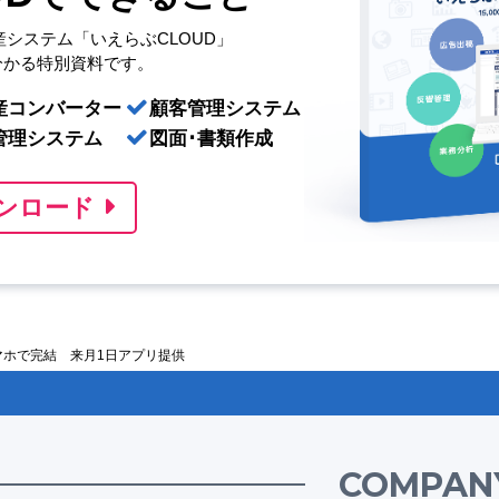
産システム「いえらぶCLOUD」
分かる特別資料です。
産コンバーター
顧客管理システム
管理システム
図面･書類作成
ンロード
ホで完結 来月1日アプリ提供
COMPAN