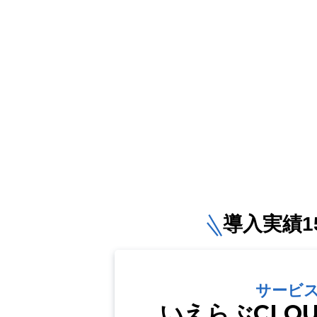
導入実績15
サービ
いえらぶCLO