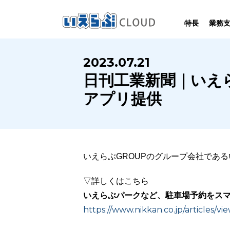
特長
業務
SYSTEM
HOMEPAGE
PERFORMANCE
INFORMATION
2023.07.21
賃
いえらぶCLOUDは不動産業務を
いえらぶは集客用ホームページを
いえらぶCLOUDを実際にご利用の
いえらぶCLOUDや不動産業界に関する
日刊工業新聞｜いえ
業務
幅広く支援しています。
不動産業に特化して制作しています。
お客様の声と制作実績のご紹介です。
ニュース･ノウハウをお伝えします。
アプリ提供
いえらぶGROUPのグループ会社であ
▽詳しくはこちら
いえらぶパークなど、駐車場予約をスマ
https://www.nikkan.co.jp/articles/v