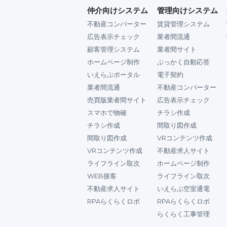
仲介向けシステム
管理向けシステム
不動産コンバーター
賃貸管理システム
広告表示チェック
業者間流通
顧客管理システム
業者間サイト
ホームページ制作
ぶっかく自動応答
いえらぶポータル
電子契約
業者間流通
不動産コンバーター
売買版業者間サイト
広告表示チェック
スマホで物確
チラシ作成
チラシ作成
間取り図作成
間取り図作成
VRコンテンツ作成
VRコンテンツ作成
不動産求人サイト
ライフライン取次
ホームページ制作
WEB接客
ライフライン取次
不動産求人サイト
いえらぶ空室通電
RPAらくらくロボ
RPAらくらくロボ
らくらく工事管理