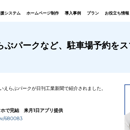
プラン
支援システム
ホームページ制作
導入事例
お役立ち情報
貸仲介
売買仲介
賃貸管理
ホームページ
プラン紹介･
らぶパークなど、駐車場予約をス
ニュース一覧
ユーザーインタビュー
お役立ちブログ
制作について
制作の流れ
向け機能
業務向け機能
業務向け機
るいえらぶパークが日刊工業新聞で紹介されました。
ホで完結 来月1日アプリ提供
iew/680083