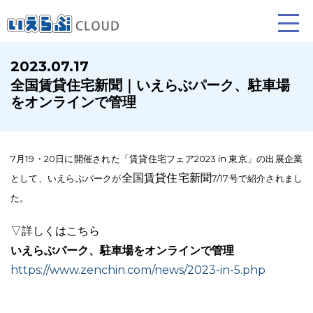
2023.07.17
全国賃貸住宅新聞｜いえらぶパーク、駐車場
賃貸仲介
売買仲介
賃貸管理
をオンラインで管理
業務向け機能
業務向け機能
業務向け機能
7月19・20日に開催された「賃貸住宅フェア2023 in 東京」の出展企業
全国賃貸住宅新聞
として、いえらぶパークが
7/17号で
紹介されまし
た。
▽詳しくはこちら
いえらぶパーク、駐車場をオンラインで管理
https://www.zenchin.com/news/2023-in-5.php
ホームページ制作について
プラン紹介･制作の流れ