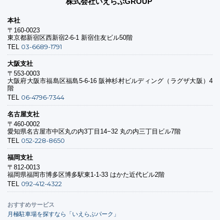
株式会社いえらぶGROUP
本社
〒160-0023
東京都新宿区西新宿2-6-1 新宿住友ビル50階
03-6689-1791
TEL
大阪支社
〒553-0003
大阪府大阪市福島区福島5-6-16 阪神杉村ビルディング（ラグザ大阪）4
階
06-4796-7344
TEL
名古屋支社
〒460-0002
愛知県名古屋市中区丸の内3丁目14−32 丸の内三丁目ビル7階
052-228-8650
TEL
福岡支社
〒812-0013
福岡県福岡市博多区博多駅東1-1-33 はかた近代ビル2階
092-412-4322
TEL
おすすめサービス
月極駐車場を探すなら「いえらぶパーク」