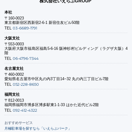
株式会社いえらぶGROUP
本社
〒160-0023
東京都新宿区西新宿2-6-1 新宿住友ビル50階
03-6689-1791
TEL
大阪支社
〒553-0003
大阪府大阪市福島区福島5-6-16 阪神杉村ビルディング（ラグザ大阪）4
階
06-4796-7344
TEL
名古屋支社
〒460-0002
愛知県名古屋市中区丸の内3丁目14−32 丸の内三丁目ビル7階
052-228-8650
TEL
福岡支社
〒812-0013
福岡県福岡市博多区博多駅東1-1-33 はかた近代ビル2階
092-412-4322
TEL
おすすめサービス
月極駐車場を探すなら「いえらぶパーク」