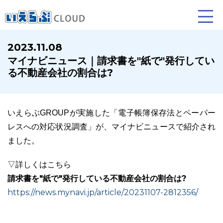
2023.11.08
マイナビニュース｜請求書を"紙で"発行してい
賃貸仲介
売買仲介
賃貸管理
る不動産会社の割合は?
業務向け機能
業務向け機能
業務向け機能
いえらぶGROUPが実施した「電子帳簿保存法とペーパー
レスへの対応状況調査」が、マイナビニュースで紹介され
ました。
▽詳しくはこちら
請求書を"紙で"発行している不動産会社の割合は?
https://news.mynavi.jp/article/20231107-2812356/
ホームページ制作について
プラン紹介･制作の流れ