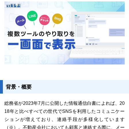
ユーザーインタビュー
ホームペー
背景・概要
総務省が2023年7月に公開した情報通信白書によれば、20
ニュース一覧
お役立ちブログ
資
18年と比べすべての世代でSNSを利用したコミュニケー
ションが増えており、連絡手段が多様化しています
特長
サービス一覧
（※）。不動産会社においても顧客と連絡する際に、メー