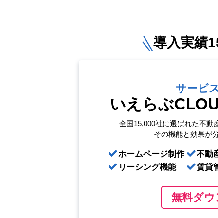
導入実績15
サービ
いえらぶCLO
全国15,000社に選ばれた
不動
その機能と効果が
ホームページ制作
不動
リーシング機能
賃貸
無料ダウ