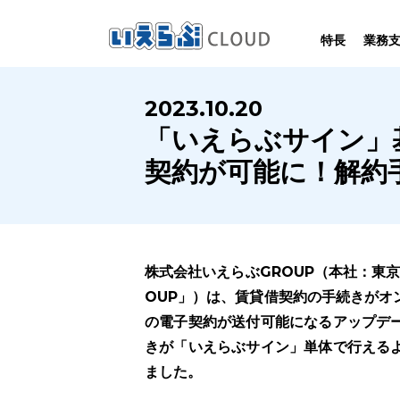
特長
業務
SYSTEM
HOMEPAGE
PERFORMANCE
INFORMATION
2023.10.20
賃
いえらぶCLOUDは不動産業務を
いえらぶは集客用ホームページを
いえらぶCLOUDを実際にご利用の
いえらぶCLOUDや不動産業界に関する
「いえらぶサイン」
業務
幅広く支援しています。
不動産業に特化して制作しています。
お客様の声と制作実績のご紹介です。
ニュース･ノウハウをお伝えします。
契約が可能に！解約
株式会社いえらぶGROUP（本社：東
OUP」）は、賃貸借契約の手続きがオ
の電子契約が送付可能になるアップデ
きが「いえらぶサイン」単体で行える
ました。