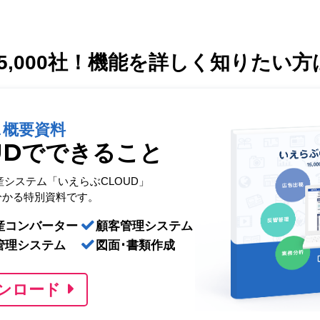
,000社！
機能を詳しく知りたい方
ス概要資料
UDでできること
産システム「いえらぶCLOUD」
分かる特別資料です。
産コンバーター
顧客管理システム
管理システム
図面･書類作成
ンロード