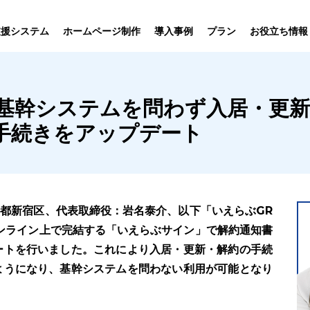
プラン
支援システム
ホームページ制作
導入事例
お役立ち情報
貸仲介
売買仲介
賃貸管理
ホームページ
プラン紹介･
基幹システムを問わず入居・更新
ニュース一覧
ユーザーインタビュー
お役立ちブログ
制作について
制作の流れ
向け機能
業務向け機能
業務向け機
手続きをアップデート
京都新宿区、代表取締役：岩名泰介、以下「いえらぶGR
ンライン上で完結する「いえらぶサイン」で解約通知書
ートを行いました。これにより入居・更新・解約の手続
ようになり、基幹システムを問わない利用が可能となり