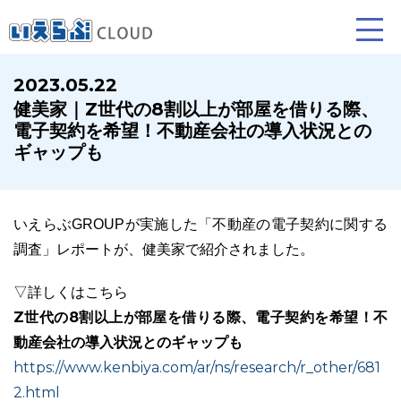
2023.05.22
健美家｜Z世代の8割以上が部屋を借りる際、
賃貸仲介
売買仲介
賃貸管理
電子契約を希望！不動産会社の導入状況との
ギャップも
業務向け機能
業務向け機能
業務向け機能
いえらぶGROUPが実施した「不動産の電子契約に関する
調査」レポートが、健美家で紹介されました。
▽詳しくはこちら
Z世代の8割以上が部屋を借りる際、電子契約を希望！不
動産会社の導入状況とのギャップも
ホームページ制作について
プラン紹介･制作の流れ
https://www.kenbiya.com/ar/ns/research/r_other/681
2.html