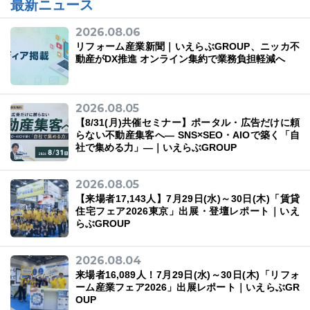
最新ニュース
2026.08.06
リフォーム産業新聞｜いえらぶGROUP、ニッカ不
動産がDX推進 オンライン集約で業務負担軽減へ
03-6689-1791
2026.08.05
【8/31(月)共催セミナー】ポータル・広告だけに頼
らない不動産集客へ― SNS×SEO・AIOで築く「自
社で集める力」―｜いえらぶGROUP
2026.08.05
【来場者17,143人】7月29日(水)～30日(木)「賃貸
住宅フェア2026東京」出展・登壇レポート｜いえ
らぶGROUP
2026.08.04
来場者16,089人！7月29日(水)～30日(木)「リフォ
ーム産業フェア2026」出展レポート｜いえらぶGR
OUP