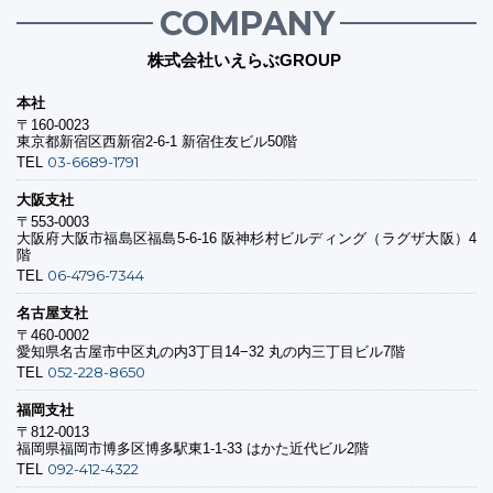
COMPANY
株式会社いえらぶGROUP
本社
〒160-0023
東京都新宿区西新宿2-6-1 新宿住友ビル50階
03-6689-1791
TEL
大阪支社
〒553-0003
大阪府大阪市福島区福島5-6-16 阪神杉村ビルディング（ラグザ大阪）4
階
06-4796-7344
TEL
名古屋支社
〒460-0002
愛知県名古屋市中区丸の内3丁目14−32 丸の内三丁目ビル7階
052-228-8650
TEL
福岡支社
〒812-0013
福岡県福岡市博多区博多駅東1-1-33 はかた近代ビル2階
092-412-4322
TEL