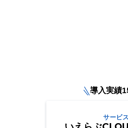
導入実績15
サービ
いえらぶCLO