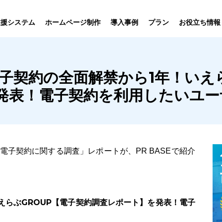
プラン
支援システム
ホームページ制作
導入事例
お役立ち情報
貸仲介
売買仲介
賃貸管理
ホームページ
プラン紹介･
産電子契約の全面解禁から1年！いえ
ニュース一覧
ユーザーインタビュー
お役立ちブログ
制作について
制作の流れ
向け機能
業務向け機能
業務向け機
発表！電子契約を利用したいユー
電子契約に関する調査」レポートが、PR BASEで紹介
えらぶGROUP【電子契約調査レポート】を発表！電子