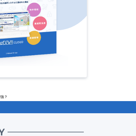
割強？
Y