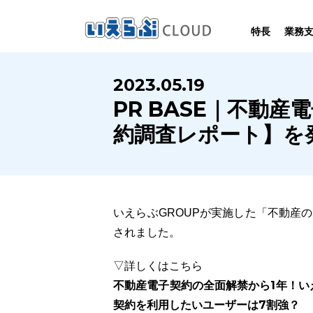
特長
業務
SYSTEM
HOMEPAGE
PERFORMANCE
INFORMATION
2023.05.19
賃
いえらぶCLOUDは不動産業務を
いえらぶは集客用ホームページを
いえらぶCLOUDを実際にご利用の
いえらぶCLOUDや不動産業界に関する
PR BASE｜不動
業務
幅広く支援しています。
不動産業に特化して制作しています。
お客様の声と制作実績のご紹介です。
ニュース･ノウハウをお伝えします。
約調査レポート】を
いえらぶGROUPが実施した「不動産の
されました。
▽詳しくはこちら
不動産電子契約の全面解禁から1年！い
契約を利用したいユーザーは7割強？