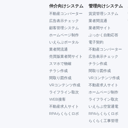
仲介向けシステム
管理向けシステム
不動産コンバーター
賃貸管理システム
広告表示チェック
業者間流通
顧客管理システム
業者間サイト
ホームページ制作
ぶっかく自動応答
いえらぶポータル
電子契約
業者間流通
不動産コンバーター
売買版業者間サイト
広告表示チェック
スマホで物確
チラシ作成
チラシ作成
間取り図作成
間取り図作成
VRコンテンツ作成
VRコンテンツ作成
不動産求人サイト
ライフライン取次
ホームページ制作
WEB接客
ライフライン取次
不動産求人サイト
いえらぶ空室通電
RPAらくらくロボ
RPAらくらくロボ
らくらく工事管理