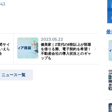
743
最
2023.05.22
間サイ
健美家｜Z世代の8割以上が部屋
いえら
を借りる際、電子契約を希望！
始
不動産会社の導入状況とのギャ
ップも
ニュース一覧