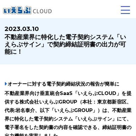
2023.03.10
不動産業界に特化した電子契約システム「い
賃貸仲介
売買仲介
賃貸管理
えらぶサイン」で契約締結証明書の出力が可
能に！
業務向け機能
業務向け機能
業務向け機能
オーナーに対する電子契約締結状況の報告が簡単に
不動産業界向け垂直統合SaaS「いえらぶCLOUD」を提
供する株式会社いえらぶGROUP（本社：東京都新宿区、
代表:岩名泰介、以下「いえらぶGROUP」）は、不動産業
ホームページ制作について
プラン紹介･制作の流れ
界に特化した電子契約システム「いえらぶサイン」にて、
電子署名をした契約書の内容を確認できる、締結証明書の
出力機能を実装しました。