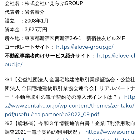
会社名：株式会社いえらぶGROUP
代表者：岩名泰介
設立 ：2008年1月
資本金：3,825万円
所在地：東京都新宿区西新宿2-6-1 新宿住友ビル24F
コーポレートサイト
https://ielove-group.jp/
：
不動産事業者向けサービス紹介サイト
https://ielove-cl
：
oud.jp/
※1【公益社団法人 全国宅地建物取引業保証協会・公益社
団法人 全国宅地建物取引業協会連合会】リアルパートナ
http
ー「不動産取引の電子契約その導入ポイントは？」
s://www.zentaku.or.jp/wp-content/themes/zentaku/
pdf/useful/realpartner/rp2022_09.pdf
※2【総務省】令和３年情報通信白書「企業IT利活用動向
https://www.soumu.
調査2021ー電子契約の利用状況」