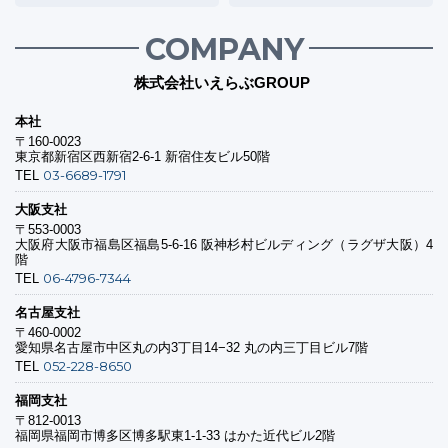
COMPANY
株式会社いえらぶGROUP
本社
〒160-0023
東京都新宿区西新宿2-6-1 新宿住友ビル50階
03-6689-1791
TEL
大阪支社
〒553-0003
大阪府大阪市福島区福島5-6-16 阪神杉村ビルディング（ラグザ大阪）4
階
06-4796-7344
TEL
名古屋支社
〒460-0002
愛知県名古屋市中区丸の内3丁目14−32 丸の内三丁目ビル7階
052-228-8650
TEL
福岡支社
〒812-0013
福岡県福岡市博多区博多駅東1-1-33 はかた近代ビル2階