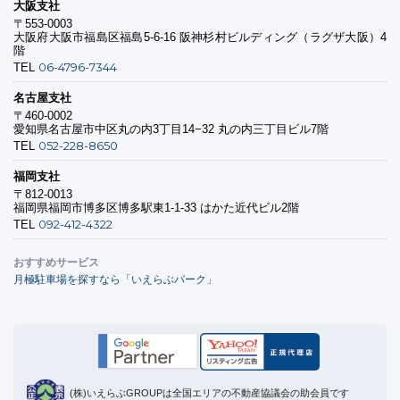
大阪支社
〒553-0003
大阪府大阪市福島区福島5-6-16 阪神杉村ビルディング（ラグザ大阪）4
階
06-4796-7344
TEL
名古屋支社
〒460-0002
愛知県名古屋市中区丸の内3丁目14−32 丸の内三丁目ビル7階
052-228-8650
TEL
福岡支社
〒812-0013
福岡県福岡市博多区博多駅東1-1-33 はかた近代ビル2階
092-412-4322
TEL
おすすめサービス
月極駐車場を探すなら「いえらぶパーク」
(株)いえらぶGROUPは全国エリアの不動産協議会の助会員です