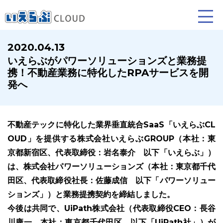
2020.04.13
いえらぶがパワーソリューションズと業務提
賃貸仲介
売買仲介
賃貸管理
携！不動産業務に特化したRPAサービスを開
発へ
業務向け機能
業務向け機能
業務向け機能
不動産テックに特化した業界垂直統合SaaS「いえらぶCL
OUD」を提供する株式会社いえらぶGROUP（本社：東
京都新宿区、代表取締役：岩名泰介 以下「いえらぶ」）
は、株式会社パワーソリューションズ（本社：東京都千代
田区、代表取締役社長：佐藤成信 以下「パワーソリュー
ホームページ制作について
プラン紹介･制作の流れ
ションズ」）と業務提携契約を締結しました。
今後は共同で、UiPath株式会社（代表取締役CEO：長谷
川康一、本社：東京都千代田区、以下「UiPath社」）が