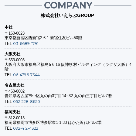
COMPANY
株式会社いえらぶGROUP
本社
〒160-0023
東京都新宿区西新宿2-6-1 新宿住友ビル50階
03-6689-1791
TEL
大阪支社
〒553-0003
大阪府大阪市福島区福島5-6-16 阪神杉村ビルディング（ラグザ大阪）4
階
06-4796-7344
TEL
名古屋支社
〒460-0002
愛知県名古屋市中区丸の内3丁目14−32 丸の内三丁目ビル7階
052-228-8650
TEL
福岡支社
〒812-0013
福岡県福岡市博多区博多駅東1-1-33 はかた近代ビル2階
092-412-4322
TEL