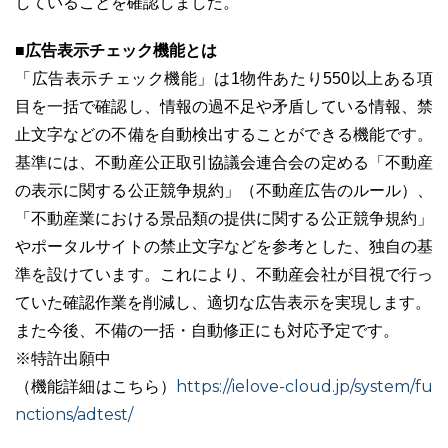
していることを確認しました。
■広告表示チェック機能とは
「広告表示チェック機能」は1物件あたり550以上ある項
目を一括で確認し、情報の過不足や矛盾している情報、禁
03-6689-1791
止文字などの不備を自動検出することができる機能です。
基準には、不動産公正取引協議会連合会の定める「不動産
の表示に関する公正競争規約」（不動産広告のルール）、
「不動産業における景品類の提供に関する公正競争規約」
やポータルサイトの禁止文字などを参考とした、独自の基
準を設けています。これにより、不動産会社が目視で行っ
ていた確認作業を削減し、適切な広告表示を実現します。
また今後、不備の一括・自動修正にも対応予定です。
※特許出願中
https://ielove-cloud.jp/system/fu
（機能詳細はこちら）
nctions/adtest/