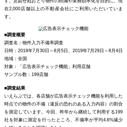
す。意図せぬおとり物件の削減や業務効率化を目的に、現
在2,000店舗以上の不動産会社にご利用いただいていま
す。
■調査概要
ユーザーインタビュー
ホームページ制作実績
調査名：物件入力不備率調査
日時：2018年7月30日～8月5日、2019年7月29日～8月4日
地域：全国
対象：「広告表示チェック機能」利用店舗
サンプル数：199店舗
■調査結果
ニュース一覧
お役立ちブログ
資料ダウンロード
いえらぶでは、各店舗が広告表示チェック機能を利用した
時点での物件の不備（違反の恐れのある入力内容）の割合
特長
サービス一覧
プラン
を測定しています。今回、昨年から継続して利用する199
社を対象に測定を行ったところ、不備率が平均4.6%減少