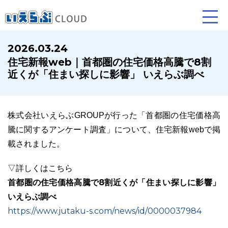
2026.03.24
住宅新報web｜首都圏の住宅価格高騰で8割
賃貸仲介
売買仲介
賃貸管理
近くが「住まい探しに影響」 いえらぶ調べ
業務向け機能
業務向け機能
業務向け機能
株式会社いえらぶGROUPが行った「首都圏の住宅価格高
騰に関するアンケート調査」について、住宅新報webで掲
載されました。
▽詳しくはこちら
首都圏の住宅価格高騰で8割近くが「住まい探しに影響」
いえらぶ調べ
ホームページ制作について
プラン紹介･制作の流れ
https://www.jutaku-s.com/news/id/0000037984