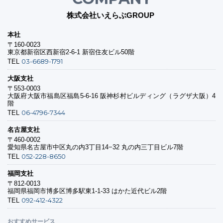
株式会社いえらぶGROUP
本社
〒160-0023
東京都新宿区西新宿2-6-1 新宿住友ビル50階
03-6689-1791
TEL
大阪支社
〒553-0003
大阪府大阪市福島区福島5-6-16 阪神杉村ビルディング（ラグザ大阪）4
階
06-4796-7344
TEL
名古屋支社
〒460-0002
愛知県名古屋市中区丸の内3丁目14−32 丸の内三丁目ビル7階
052-228-8650
TEL
福岡支社
〒812-0013
福岡県福岡市博多区博多駅東1-1-33 はかた近代ビル2階
092-412-4322
TEL
おすすめサービス