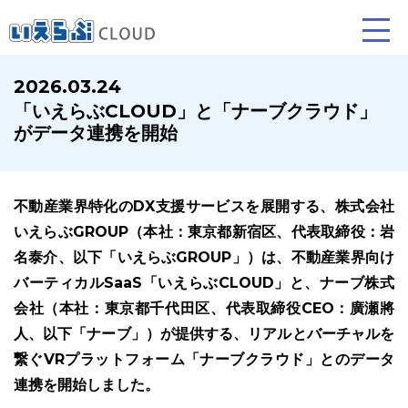
2026.03.24
「いえらぶCLOUD」と「ナーブクラウド」
賃貸仲介
売買仲介
賃貸管理
がデータ連携を開始
業務向け機能
業務向け機能
業務向け機能
不動産業界特化のDX支援サービスを展開する、株式会社
いえらぶGROUP（本社：東京都新宿区、代表取締役：岩
名泰介、以下「いえらぶGROUP」）は、不動産業界向け
バーティカルSaaS「いえらぶCLOUD」と、ナーブ株式
会社（本社：東京都千代田区、代表取締役CEO：廣瀬將
人、以下「ナーブ」）が提供する、リアルとバーチャルを
ホームページ制作について
プラン紹介･制作の流れ
繋ぐVRプラットフォーム「ナーブクラウド」とのデータ
連携を開始しました。