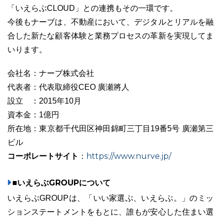
「いえらぶCLOUD」との連携もその一環です。
今後もナーブは、不動産において、デジタルとリアルを融
合した新たな顧客体験と業務プロセスの革新を実現してま
いります。
会社名：ナーブ株式会社
代表者：代表取締役CEO 廣瀬將人
設立 ：2015年10月
資本金：1億円
所在地：東京都千代田区神田錦町三丁目19番5号 廣瀬第三
ビル
コーポレートサイト
https://www.nurve.jp/
：
■いえらぶGROUPについて
いえらぶGROUPは、「いい家選ぶ、いえらぶ。」のミッ
ションステートメントをもとに、誰もが安心した住まい選