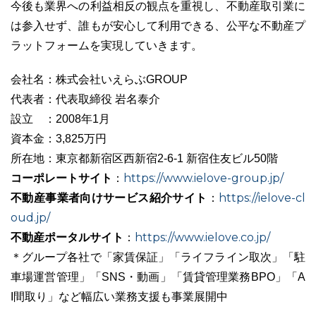
今後も業界への利益相反の観点を重視し、不動産取引業に
は参入せず、誰もが安心して利用できる、公平な不動産プ
ラットフォームを実現していきます。
会社名：株式会社いえらぶGROUP
代表者：代表取締役 岩名泰介
設立 ：2008年1月
資本金：3,825万円
所在地：東京都新宿区西新宿2-6-1 新宿住友ビル50階
コーポレートサイト
https://www.ielove-group.jp/
：
不動産事業者向けサービス紹介サイト
https://ielove-cl
：
oud.jp/
不動産ポータルサイト
https://www.ielove.co.jp/
：
＊グループ各社で「家賃保証」「ライフライン取次」「駐
車場運営管理」「SNS・動画」「賃貸管理業務BPO」「A
I間取り」など幅広い業務支援も事業展開中