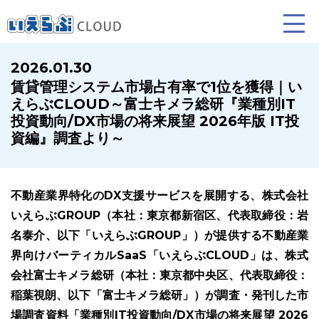
2026.01.30
賃貸管理システム市場占有率で1位を獲得｜い
賃貸仲介
売買仲介
賃貸管理
えらぶCLOUD～富士キメラ総研『業種別IT
投資動向/DX市場の将来展望 2026年版 IT投
業務向け機能
業務向け機能
業務向け機能
資編』調査より～
不動産業界特化のDX支援サービスを展開する、株式会社
いえらぶGROUP（本社：東京都新宿区、代表取締役：岩
名泰介、以下「いえらぶGROUP」）が提供する不動産業
界向けバーティカルSaaS「いえらぶCLOUD」は、株式
会社富士キメラ総研（本社：東京都中央区、代表取締役：
ホームページ制作について
プラン紹介･制作の流れ
稲葉視朗、以下「富士キメラ総研」）が調査・発刊した市
場調査資料「業種別IT投資動向/DX市場の将来展望 2026