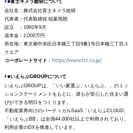
■富士キメラ総研について
会社名：株式会社富士キメラ総研
代表者：代表取締役 稲葉視朗
設立 ：1992年9月
資本金：2,000万円
所在地：東京都中央区日本橋三丁目9番1号日本橋三丁目ス
クエア
コーポレートサイト
https://www.fcr.co.jp/
：
■いえらぶGROUPについて
いえらぶGROUPは、「いい家選ぶ、いえらぶ。」のミッ
ションステートメントをもとに、誰もが安心した住まい選
びができる明日をつくります。
不動産業界向けのバーティカルSaaS「いえらぶCLOUD」
「いえらぶBB」は全国44,000社以上で利用されており、
利用企業のDXを推進しています。