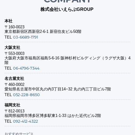
株式会社いえらぶGROUP
本社
〒160-0023
東京都新宿区西新宿2-6-1 新宿住友ビル50階
03-6689-1791
TEL
大阪支社
〒553-0003
大阪府大阪市福島区福島5-6-16 阪神杉村ビルディング（ラグザ大阪）4
階
06-4796-7344
TEL
名古屋支社
〒460-0002
愛知県名古屋市中区丸の内3丁目14−32 丸の内三丁目ビル7階
052-228-8650
TEL
福岡支社
〒812-0013
福岡県福岡市博多区博多駅東1-1-33 はかた近代ビル2階
092-412-4322
TEL
おすすめサービス