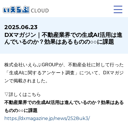
2025.06.23
DXマガジン｜不動産業界での生成AI活用は進
賃貸仲介
売買仲介
賃貸管理
んでいるのか？効果はあるものの○○に課題
業務向け機能
業務向け機能
業務向け機能
株式会社いえらぶGROUPが、不動産会社に対して行った
「生成AIに関するアンケート調査」について、DXマガジ
ンで掲載されました。
▽詳しくはこちら
不動産業界での生成AI活用は進んでいるのか？効果はある
ものの○○に課題
ホームページ制作について
プラン紹介･制作の流れ
https://dxmagazine.jp/news/2528uk3/