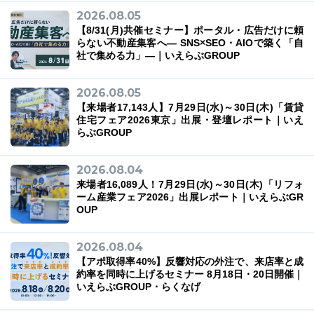
2026.08.05
【8/31(月)共催セミナー】ポータル・広告だけに頼
らない不動産集客へ― SNS×SEO・AIOで築く「自
社で集める力」―｜いえらぶGROUP
03-6689-1791
2026.08.05
【来場者17,143人】7月29日(水)～30日(木)「賃貸
住宅フェア2026東京」出展・登壇レポート｜いえ
らぶGROUP
2026.08.04
来場者16,089人！7月29日(水)～30日(木)「リフォ
ーム産業フェア2026」出展レポート｜いえらぶGR
OUP
2026.08.04
【アポ取得率40%】反響対応の外注で、来店率と成
約率を同時に上げるセミナー 8月18日・20日開催｜
いえらぶGROUP・らくなげ