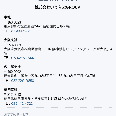
株式会社いえらぶGROUP
本社
〒160-0023
東京都新宿区西新宿2-6-1 新宿住友ビル50階
03-6689-1791
TEL
大阪支社
〒553-0003
大阪府大阪市福島区福島5-6-16 阪神杉村ビルディング（ラグザ大阪）4
階
06-4796-7344
TEL
名古屋支社
〒460-0002
愛知県名古屋市中区丸の内3丁目14−32 丸の内三丁目ビル7階
052-228-8650
TEL
福岡支社
〒812-0013
福岡県福岡市博多区博多駅東1-1-33 はかた近代ビル2階
092-412-4322
TEL
おすすめサービス