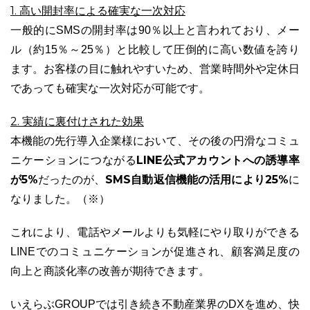
1. 高い開封率による確実な一次対応
一般的にSMSの開封率は90％以上と言われており、メー
ル（約15％～25％）と比較して圧倒的に高い数値を誇り
ます。お客様の目に触れやすいため、営業時間外や定休日
であっても確実な一次対応が可能です。
03-6689-1791
2. 実績に裏付けされた効果
本機能の先行導入企業様において、その後の円滑なコミュ
LINE公式アカウントへの誘導率
ニケーションにつながる
が5%
SMS自動返信機能の活用により25%
だったのが、
に
なりました。（※）
これにより、電話やメールよりも気軽にやり取りができる
LINEでのコミュニケーションが促進され、顧客満足度の
向上と商談化率の改善が期待できます。
いえらぶGROUPでは引き続き不動産業界のDXを進め、快