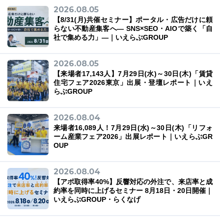
2026.08.05
【8/31(月)共催セミナー】ポータル・広告だけに頼
らない不動産集客へ― SNS×SEO・AIOで築く「自
社で集める力」―｜いえらぶGROUP
2026.08.05
【来場者17,143人】7月29日(水)～30日(木)「賃貸
住宅フェア2026東京」出展・登壇レポート｜いえ
らぶGROUP
2026.08.04
来場者16,089人！7月29日(水)～30日(木)「リフォ
ーム産業フェア2026」出展レポート｜いえらぶGR
OUP
2026.08.04
【アポ取得率40%】反響対応の外注で、来店率と成
約率を同時に上げるセミナー 8月18日・20日開催｜
いえらぶGROUP・らくなげ