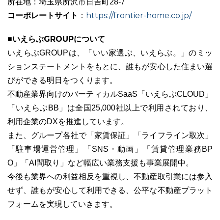
所在地：埼玉県所沢市日吉町28-7
コーポレートサイト
https://frontier-home.co.jp/
：
■いえらぶGROUPについて
いえらぶGROUPは、「いい家選ぶ、いえらぶ。」のミッ
ションステートメントをもとに、誰もが安心した住まい選
びができる明日をつくります。
不動産業界向けのバーティカルSaaS「いえらぶCLOUD」
「いえらぶBB」は全国25,000社以上で利用されており、
利用企業のDXを推進しています。
また、グループ各社で「家賃保証」「ライフライン取次」
「駐車場運営管理」「SNS・動画」「賃貸管理業務BP
O」「AI間取り」など幅広い業務支援も事業展開中。
今後も業界への利益相反を重視し、不動産取引業には参入
せず、誰もが安心して利用できる、公平な不動産プラット
フォームを実現していきます。