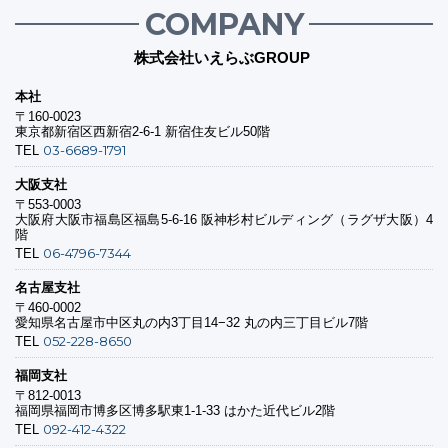
COMPANY
株式会社いえらぶGROUP
本社
〒160-0023
東京都新宿区西新宿2-6-1 新宿住友ビル50階
03-6689-1791
TEL
大阪支社
〒553-0003
大阪府大阪市福島区福島5-6-16 阪神杉村ビルディング（ラグザ大阪）4
階
06-4796-7344
TEL
名古屋支社
〒460-0002
愛知県名古屋市中区丸の内3丁目14−32 丸の内三丁目ビル7階
052-228-8650
TEL
福岡支社
〒812-0013
福岡県福岡市博多区博多駅東1-1-33 はかた近代ビル2階
092-412-4322
TEL