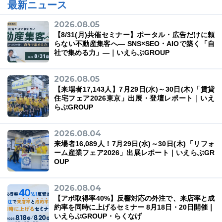
最新ニュース
2026.08.05
【8/31(月)共催セミナー】ポータル・広告だけに頼
らない不動産集客へ― SNS×SEO・AIOで築く「自
社で集める力」―｜いえらぶGROUP
2026.08.05
【来場者17,143人】7月29日(水)～30日(木)「賃貸
住宅フェア2026東京」出展・登壇レポート｜いえ
らぶGROUP
2026.08.04
来場者16,089人！7月29日(水)～30日(木)「リフォ
ーム産業フェア2026」出展レポート｜いえらぶGR
OUP
2026.08.04
【アポ取得率40%】反響対応の外注で、来店率と成
約率を同時に上げるセミナー 8月18日・20日開催｜
いえらぶGROUP・らくなげ