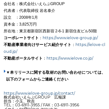
会社名：株式会社いえらぶGROUP
代表者：代表取締役 岩名泰介
設立 ：2008年1月
資本金：3,825万円
所在地：東京都新宿区西新宿 2-6-1 新宿住友ビル50階
コーポレートサイト
https://www.ielove-group.jp/
：
不動産事業者向けサービス紹介サイト
https://ielove-cl
：
oud.jp/
不動産ポータルサイト
https://www.ielove.co.jp/
：
▼本リリースに関する取材のお問い合わせについては、
以下のフォームからご連絡ください
https://www.ielove-group.jp/contact/
株式会社いえらぶGROUP 広報課
担当：小玉、秋吉
TEL：03-6911-3955 / FAX：03-6911-3956
メール：pr@ielove-group.jp