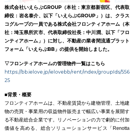
株式会社いえらぶGROUP（本社：東京都新宿区、代表取
締役：岩名泰介、以下「いえらぶGROUP」）は、クラス
コグループの一員である株式会社フロンティアホーム（本
社：埼玉県所沢市、代表取締役社長：中川潤、以下「フロ
ユーザーインタビュー
ホームページ制作実績
ンティアホーム」）に対し、不動産の業者間流通プラット
フォーム「いえらぶBB」の提供を開始しました。
▽フロンティアホームの管理物件一覧はこちら
https://bb.ielove.jp/ielovebb/rent/index/groupIds/556
25
■背景・概要
ニュース一覧
お役立ちブログ
資料ダウンロード
フロンティアホームは、不動産賃貸から建物管理、土地建
物の売買・事業用の収益物件販売まで幅広い事業を展開す
特長
サービス一覧
プラン
る不動産総合企業です。リノベーションの力で劇的に付加
価値を高める、総合ソリューションサービス「Renotta