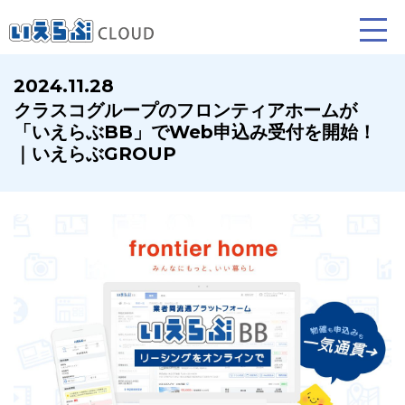
2024.11.28
クラスコグループのフロンティアホームが
賃貸仲介
売買仲介
賃貸管理
「いえらぶBB」でWeb申込み受付を開始！
｜いえらぶGROUP
業務向け機能
業務向け機能
業務向け機能
ホームページ制作について
プラン紹介･制作の流れ