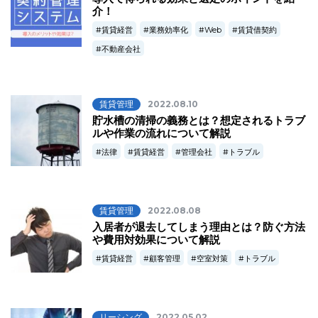
介！
賃貸経営
業務効率化
Web
賃貸借契約
不動産会社
賃貸管理
2022.08.10
貯水槽の清掃の義務とは？想定されるトラブ
ルや作業の流れについて解説
法律
賃貸経営
管理会社
トラブル
賃貸管理
2022.08.08
入居者が退去してしまう理由とは？防ぐ方法
や費用対効果について解説
賃貸経営
顧客管理
空室対策
トラブル
リーシング
2022.05.02