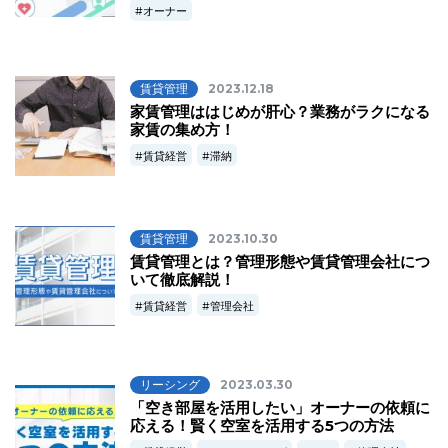
オーナー
賃貸管理
2023.12.18
家賃管理ははじめが肝心？業務がラクになる
家賃の集め方！
賃貸経営
滞納
賃貸管理
2023.10.30
賃貸管理とは？管理形態や賃貸管理会社につ
いて徹底解説！
賃貸経営
管理会社
リーシング
2023.03.30
「空き部屋を活用したい」オーナーの依頼に
応える！賢く空室を活用する5つの方法