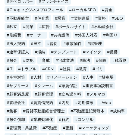
デベロッパー
フランチャイズ
Googleビジネスプロフィール
ローカルSEO
資金
不動産経営
仲介業
騒音
契約違反
資格
SEO
独立
開業
広告
ポータルサイト
不動産会社
修繕費
オーナー
共有設備
外国人対応
利回り
法人契約
民泊
督促
事故物件
鍵管理
連帯保証人
滞納
テンプレート
マイソク
反響
敷金
防犯
育成
宅建業法
民法
保険
残置物
IT
トラブル
CRM
社員
教育
ゴミ
空室対策
人材
リノベーション
人事
駐車場
サブリース
クレーム
家賃保証
重要事項説明書
顧客満足度
顧客管理
立ち退き料
メルマガ
管理会社
賃貸借契約
内見
定期借家
Web
集客
賃貸不動産経営管理士
不動産登記簿謄本
成約率
敷金償却
業務効率化
解約
コンサル
管理費・共益費
不動産
更新
マーケティング