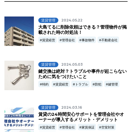
賃貸管理
2024.05.22
大島てるに削除依頼はできる？管理物件が掲
載された時の対処法！
賃貸経営
管理会社
事故物件
不動産会社
賃貸管理
2024.05.03
鍵交換は絶対？トラブルや事件が起こらない
ために気をつけたいこと
特約
賃貸経営
トラブル
防犯
鍵管理
賃貸管理
2024.03.16
賃貸の24時間安心サポートを管理会社やオ
ーナーが導入するメリット・デメリット
賃貸経営
管理会社
家賃保証
空室対策