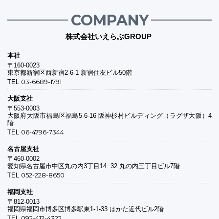
COMPANY
株式会社いえらぶGROUP
本社
〒160-0023
東京都新宿区西新宿2-6-1 新宿住友ビル50階
03-6689-1791
TEL
大阪支社
〒553-0003
大阪府大阪市福島区福島5-6-16 阪神杉村ビルディング（ラグザ大阪）4
階
06-4796-7344
TEL
名古屋支社
〒460-0002
愛知県名古屋市中区丸の内3丁目14−32 丸の内三丁目ビル7階
052-228-8650
TEL
福岡支社
〒812-0013
福岡県福岡市博多区博多駅東1-1-33 はかた近代ビル2階
092-412-4322
TEL