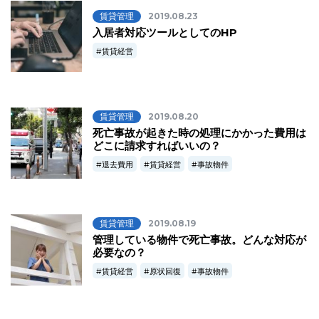
賃貸管理
2019.08.23
入居者対応ツールとしてのHP
賃貸経営
賃貸管理
2019.08.20
死亡事故が起きた時の処理にかかった費用は
どこに請求すればいいの？
退去費用
賃貸経営
事故物件
賃貸管理
2019.08.19
管理している物件で死亡事故。どんな対応が
必要なの？
賃貸経営
原状回復
事故物件