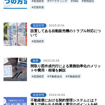
賃貸経営
マーケティング
Web
管理会社
空室対策
賃貸管理
2023.01.14
設置してある自動販売機のトラブル対応につ
いて
賃貸経営
集客
2022.10.26
間取り図作成代行による業務効率化のメリッ
トや費用・相場を解説
賃貸経営
不動産会社
不動産経営
賃貸管理
2022.10.05
不動産業における契約管理システムとは？
導入で得られる効果と選定のポイントを紹