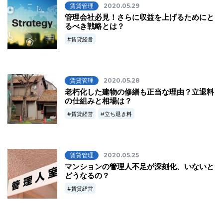
賃貸管理
2020.05.29
管理会社必見！さらに収益を上げるためにと
るべき戦略とは？
賃貸経営
賃貸管理
2020.05.28
老朽化した建物の修繕も正当な理由？立退料
の仕組みと相場は？
賃貸経営
立ち退き料
賃貸管理
2020.05.25
マンションの管理人不足が深刻化、いないと
どうなるの？
賃貸経営