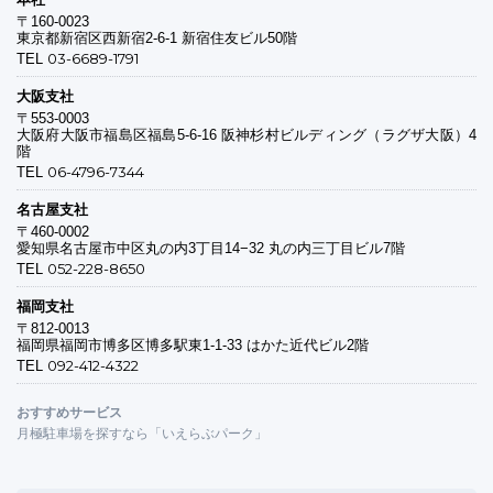
〒160-0023
東京都新宿区西新宿2-6-1 新宿住友ビル50階
03-6689-1791
TEL
大阪支社
〒553-0003
大阪府大阪市福島区福島5-6-16 阪神杉村ビルディング（ラグザ大阪）4
階
06-4796-7344
TEL
名古屋支社
〒460-0002
愛知県名古屋市中区丸の内3丁目14−32 丸の内三丁目ビル7階
052-228-8650
TEL
福岡支社
〒812-0013
福岡県福岡市博多区博多駅東1-1-33 はかた近代ビル2階
092-412-4322
TEL
おすすめサービス
月極駐車場を探すなら「いえらぶパーク」