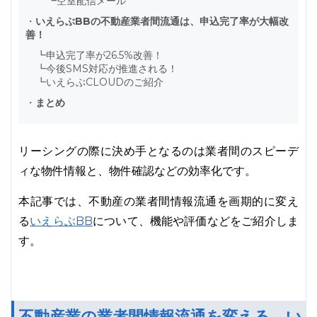
┗
空室配信メール
・
いえらぶBBの不動産業者間流通は、申込完了率が大幅改
善！
┗
申込完了率が26.5%改善！
┗
今後SMS対応が推進される！
┗
いえらぶCLOUDのご紹介
・
まとめ
リーシングの際に決め手となるのは業者間のスピーデ
ィな物件情報と、物件確認などの効率化です。
本記事では、不動産の業者間情報流通を画期的に変え
いえらぶBB
る
について、機能や評価などをご紹介しま
す。
不動産業の業者間情報流通を変える、い