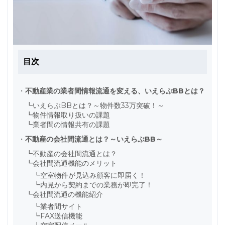
目次
・
不動産業の業者間情報流通を変える、いえらぶBBとは？
┗
いえらぶBBとは？～物件数33万突破！～
┗
物件情報取り扱いの課題
┗
業者間の情報共有の課題
・
不動産の会社間流通とは？～いえらぶBB～
┗
不動産の会社間流通とは？
┗
会社間流通機能のメリット
┗
空室物件が見込み顧客に即届く！
┗
内見から契約までの業務が即完了！
┗
会社間流通の機能紹介
┗
業者間サイト
┗
FAX送信機能