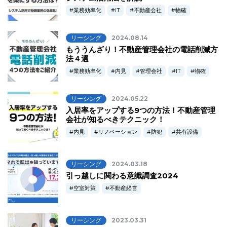
業務効率化
IT
不動産会社
物確
リーシング
2024.08.14
もううんざり！不動産管理会社の電話削減方
法４選
業務効率化
内見
管理会社
IT
物確
リーシング
2024.05.22
入居率をアップする9つの方法！不動産管理
会社が知るべきテクニック！
内見
リノベーション
防犯
共有設備
リーシング
2024.03.18
引っ越しに関わる意識調査2024
空室対策
不動産経営
リーシング
2023.03.31