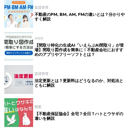
賃貸管理
不動産のPM, BM, AM, FMの違いとは？分かりや
すく解説
WEB
【間取り特化の生成AI「いえらぶAI間取り」が登
場】間取り図作成を簡単に！不動産会社におすす
めのアプリやフリーソフトとは？
賃貸管理
法定更新とは？更新料はどうなるのか、対処法と
ともに解説
開業
【不動産保証協会】全宅？全日？ハトとウサギの
違いを解説