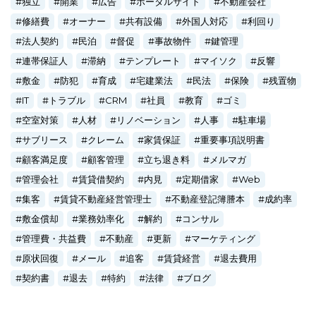
独立
開業
広告
ポータルサイト
不動産会社
修繕費
オーナー
共有設備
外国人対応
利回り
法人契約
民泊
督促
事故物件
鍵管理
連帯保証人
滞納
テンプレート
マイソク
反響
敷金
防犯
育成
宅建業法
民法
保険
残置物
IT
トラブル
CRM
社員
教育
ゴミ
空室対策
人材
リノベーション
人事
駐車場
サブリース
クレーム
家賃保証
重要事項説明書
顧客満足度
顧客管理
立ち退き料
メルマガ
管理会社
賃貸借契約
内見
定期借家
Web
集客
賃貸不動産経営管理士
不動産登記簿謄本
成約率
敷金償却
業務効率化
解約
コンサル
管理費・共益費
不動産
更新
マーケティング
原状回復
メール
追客
賃貸経営
退去費用
契約書
退去
特約
法律
ブログ