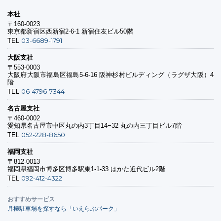
本社
〒160-0023
東京都新宿区西新宿2-6-1 新宿住友ビル50階
03-6689-1791
TEL
大阪支社
〒553-0003
大阪府大阪市福島区福島5-6-16 阪神杉村ビルディング（ラグザ大阪）4
階
06-4796-7344
TEL
名古屋支社
〒460-0002
愛知県名古屋市中区丸の内3丁目14−32 丸の内三丁目ビル7階
052-228-8650
TEL
福岡支社
〒812-0013
福岡県福岡市博多区博多駅東1-1-33 はかた近代ビル2階
092-412-4322
TEL
おすすめサービス
月極駐車場を探すなら「いえらぶパーク」