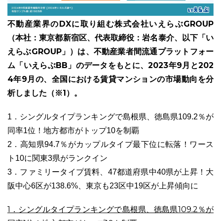
不動産業界のDXに取り組む株式会社いえらぶGROUP
（本社：東京都新宿区、代表取締役：岩名泰介、以下「い
えらぶGROUP」）は、不動産業者間流通プラットフォー
ユーザーインタビュー
ホームページ制作実績
ム「いえらぶBB」のデータをもとに、2023年9月と202
4年9月の、全国における賃貸マンションの市場動向を分
析しました（※1）。
1．シングルタイプランキングで島根県、徳島県109.2％が
同率1位！地方都市がトップ10を制覇
2．高知県94.7％がカップルタイプ最下位に転落！ワース
ト10に関東3県がランクイン
ニュース一覧
お役立ちブログ
資料ダウンロード
3．ファミリータイプ賃料、47都道府県中40県が上昇！大
特長
サービス一覧
プラン
阪中心6区が138.6%、東京も23区中19区が上昇傾向に
1．シングルタイプランキングで島根県、徳島県109.2％が