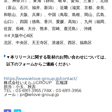
京、神奈川）、東海（静岡、岐阜、愛知、三重）、北陸
（富山、石川、福井、新潟）、近畿（滋賀、京都、奈良、
和歌山、大阪、兵庫）、中国（鳥取、島根、岡山、広島、
山口）、四国（徳島、香川、愛媛、高知）、九州（福岡、
佐賀、長崎、大分、熊本、宮崎、鹿児島）、沖縄
※4 大阪中心6区
北区、中央区、天王寺区、浪速区、西区、福島区
▼本リリースに関する取材のお問い合わせについては、
以下のフォームからご連絡ください
https://www.ielove-group.jp/contact/
株式会社いえらぶGROUP 広報課
担当：小玉、秋吉
TEL：03-6911-3955 / FAX：03-6911-3956
メール：pr@ielove-group.jp