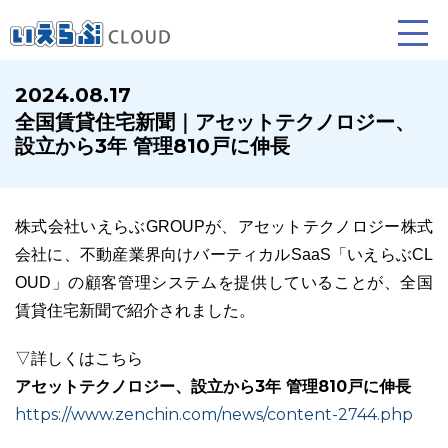
2024.08.17
全国賃貸住宅新聞｜アセットテクノロジー、
賃貸仲介
売買仲介
賃貸管理
設立から3年 管理810戸に伸長
業務向け機能
業務向け機能
業務向け機能
株式会社いえらぶGROUPが、アセットテクノロジー株式
会社に、不動産業界向けバーティカルSaaS「いえらぶCL
OUD」の顧客管理システムを提供していることが、全国
賃貸住宅新聞で紹介されました。
▽詳しくはこちら
アセットテクノロジー、設立から3年 管理810戸に伸長
ホームページ制作について
プラン紹介･制作の流れ
https://www.zenchin.com/news/content-2744.php