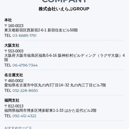
株式会社いえらぶGROUP
本社
〒160-0023
東京都新宿区西新宿2-6-1 新宿住友ビル50階
03-6689-1791
TEL
大阪支社
〒553-0003
大阪府大阪市福島区福島5-6-16 阪神杉村ビルディング（ラグザ大阪）4
階
06-4796-7344
TEL
名古屋支社
〒460-0002
愛知県名古屋市中区丸の内3丁目14−32 丸の内三丁目ビル7階
052-228-8650
TEL
福岡支社
〒812-0013
福岡県福岡市博多区博多駅東1-1-33 はかた近代ビル2階
092-412-4322
TEL
おすすめサービス