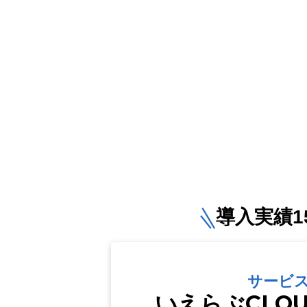
導入実績15
サービ
いえらぶCLO