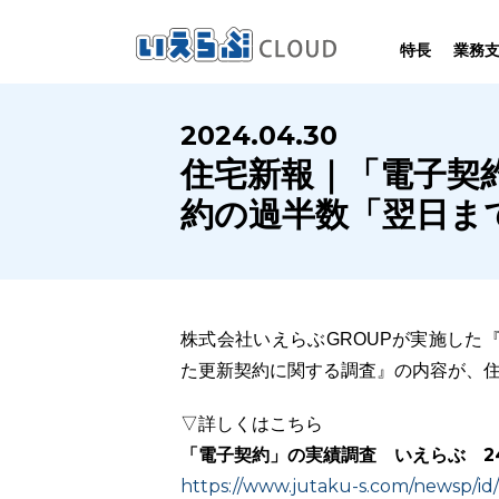
特長
業務
SYSTEM
HOMEPAGE
PERFORMANCE
INFORMATION
2024.04.30
賃
いえらぶCLOUDは不動産業務を
いえらぶは集客用ホームページを
いえらぶCLOUDを実際にご利用の
いえらぶCLOUDや不動産業界に関する
住宅新報｜「電子契
業務
幅広く支援しています。
不動産業に特化して制作しています。
お客様の声と制作実績のご紹介です。
ニュース･ノウハウをお伝えします。
約の過半数「翌日ま
株式会社いえらぶGROUPが実施した
た更新契約に関する調査』の内容が、
▽詳しくはこちら
「電子契約」の実績調査 いえらぶ 2
https://www.jutaku-s.com/newsp/i