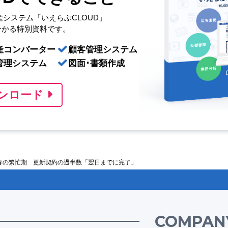
産システム「いえらぶCLOUD」
分かる特別資料です。
産コンバーター
顧客管理システム
管理システム
図面･書類作成
ンロード
春の繁忙期 更新契約の過半数「翌日までに完了」
COMPAN