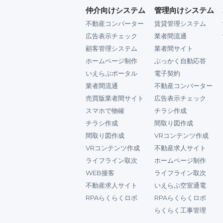
仲介向けシステム
管理向けシステム
不動産コンバーター
賃貸管理システム
広告表示チェック
業者間流通
顧客管理システム
業者間サイト
ホームページ制作
ぶっかく自動応答
いえらぶポータル
電子契約
業者間流通
不動産コンバーター
売買版業者間サイト
広告表示チェック
スマホで物確
チラシ作成
チラシ作成
間取り図作成
間取り図作成
VRコンテンツ作成
VRコンテンツ作成
不動産求人サイト
ライフライン取次
ホームページ制作
WEB接客
ライフライン取次
不動産求人サイト
いえらぶ空室通電
RPAらくらくロボ
RPAらくらくロボ
らくらく工事管理