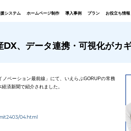
プラン
支援システム
ホームページ制作
導入事例
お役立ち情報
貸仲介
売買仲介
賃貸管理
ホームページ
プラン紹介･
産DX、データ連携・可視化がカ
ニュース一覧
ユーザーインタビュー
お役立ちブログ
制作について
制作の流れ
向け機能
業務向け機能
業務向け機
nce「不動産イノベーション最前線」にて、いえらぶGORUPの常務
本経済新聞で紹介されました。
mmit2403/04.html