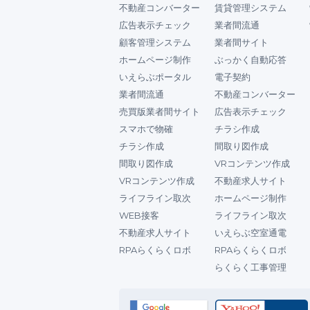
不動産コンバーター
賃貸管理システム
広告表示チェック
業者間流通
顧客管理システム
業者間サイト
ホームページ制作
ぶっかく自動応答
いえらぶポータル
電子契約
業者間流通
不動産コンバーター
売買版業者間サイト
広告表示チェック
スマホで物確
チラシ作成
チラシ作成
間取り図作成
間取り図作成
VRコンテンツ作成
VRコンテンツ作成
不動産求人サイト
ライフライン取次
ホームページ制作
WEB接客
ライフライン取次
不動産求人サイト
いえらぶ空室通電
RPAらくらくロボ
RPAらくらくロボ
らくらく工事管理