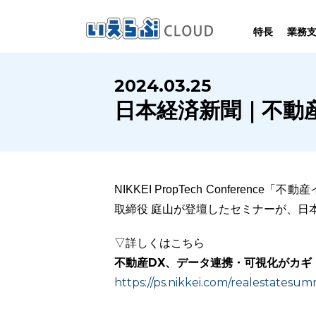
特長
業務
SYSTEM
HOMEPAGE
PERFORMANCE
INFORMATION
2024.03.25
賃
いえらぶCLOUDは不動産業務を
いえらぶは集客用ホームページを
いえらぶCLOUDを実際にご利用の
いえらぶCLOUDや不動産業界に関する
日本経済新聞｜不動
業務
幅広く支援しています。
不動産業に特化して制作しています。
お客様の声と制作実績のご紹介です。
ニュース･ノウハウをお伝えします。
NIKKEI PropTech Confere
取締役 庭山が登壇したセミナーが、日
▽詳しくはこちら
不動産DX、データ連携・可視化がカギ
https://ps.nikkei.com/realestatesu