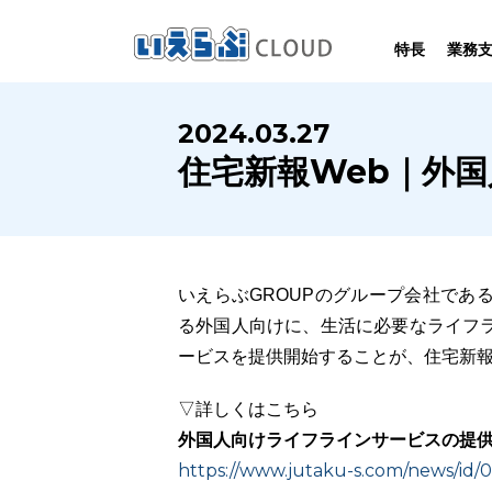
特長
業務
SYSTEM
HOMEPAGE
PERFORMANCE
INFORMATION
2024.03.27
賃
いえらぶCLOUDは不動産業務を
いえらぶは集客用ホームページを
いえらぶCLOUDを実際にご利用の
いえらぶCLOUDや不動産業界に関する
住宅新報Web｜外
業務
幅広く支援しています。
不動産業に特化して制作しています。
お客様の声と制作実績のご紹介です。
ニュース･ノウハウをお伝えします。
いえらぶGROUPのグループ会社であ
る外国人向けに、生活に必要なライフ
ービスを提供開始することが、住宅新報
▽詳しくはこちら
外国人向けライフラインサービスの提供
https://www.jutaku-s.com/news/id/