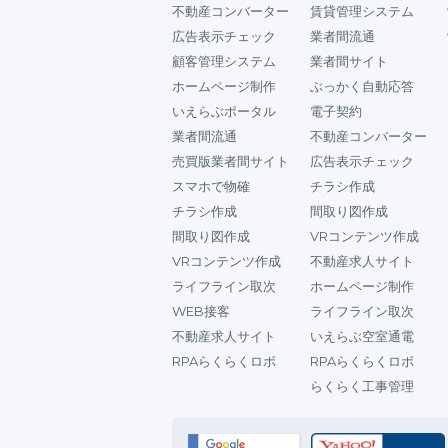
不動産コンバーター
賃貸管理システム
広告表示チェック
業者間流通
顧客管理システム
業者間サイト
ホームページ制作
ぶっかく自動応答
いえらぶポータル
電子契約
業者間流通
不動産コンバーター
売買版業者間サイト
広告表示チェック
スマホで物確
チラシ作成
チラシ作成
間取り図作成
間取り図作成
VRコンテンツ作成
VRコンテンツ作成
不動産求人サイト
ライフライン取次
ホームページ制作
WEB接客
ライフライン取次
不動産求人サイト
いえらぶ空室通電
RPAらくらくロボ
RPAらくらくロボ
らくらく工事管理