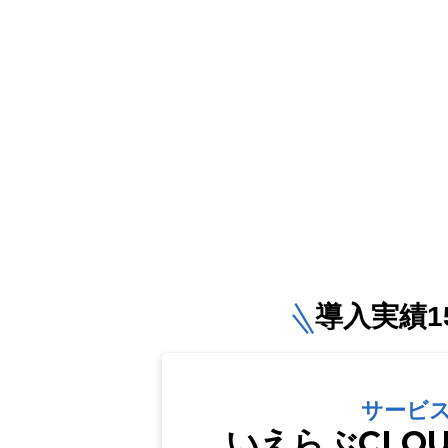
導入実績15
サービ
いえらぶCLO