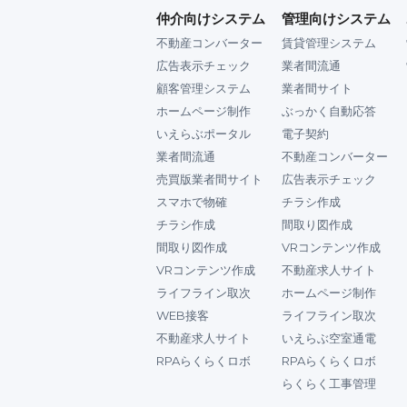
仲介向けシステム
管理向けシステム
不動産コンバーター
賃貸管理システム
広告表示チェック
業者間流通
顧客管理システム
業者間サイト
ホームページ制作
ぶっかく自動応答
いえらぶポータル
電子契約
業者間流通
不動産コンバーター
売買版業者間サイト
広告表示チェック
スマホで物確
チラシ作成
チラシ作成
間取り図作成
間取り図作成
VRコンテンツ作成
VRコンテンツ作成
不動産求人サイト
ライフライン取次
ホームページ制作
WEB接客
ライフライン取次
不動産求人サイト
いえらぶ空室通電
RPAらくらくロボ
RPAらくらくロボ
らくらく工事管理