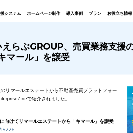
プラン
支援システム
ホームページ制作
導入事例
お役立ち情報
貸仲介
売買仲介
賃貸管理
ホームページ
プラン紹介･
ine｜いえらぶGROUP、売買業務
ニュース一覧
ユーザーインタビュー
お役立ちブログ
制作について
制作の流れ
向け機能
業務向け機能
業務向け機
キマール」を譲受
社のリマールエステートから不動産売買プラットフォー
rpriseZineで紹介されました。
化に向けてリマールエステートから「キマール」を譲受
l/19226