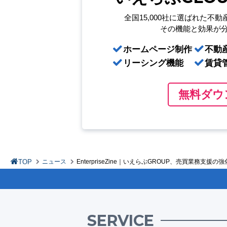
全国15,000社に選ばれた
不動
その機能と効果が
ホームページ制作
不動
リーシング機能
賃貸
無料ダウ
TOP
ニュース
EnterpriseZine｜いえらぶGROUP、売買業務
SERVICE