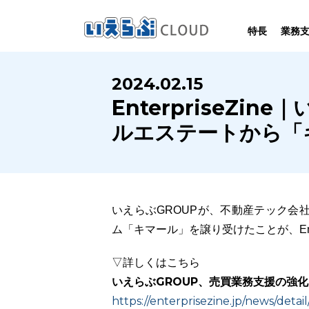
特長
業務
SYSTEM
HOMEPAGE
PERFORMANCE
INFORMATION
2024.02.15
賃
いえらぶCLOUDは不動産業務を
いえらぶは集客用ホームページを
いえらぶCLOUDを実際にご利用の
いえらぶCLOUDや不動産業界に関する
EnterpriseZ
業務
幅広く支援しています。
不動産業に特化して制作しています。
お客様の声と制作実績のご紹介です。
ニュース･ノウハウをお伝えします。
ルエステートから「
いえらぶGROUPが、不動産テック会
ム「キマール」を譲り受けたことが、Ente
▽詳しくはこちら
いえらぶGROUP、売買業務支援の強
https://enterprisezine.jp/news/detai