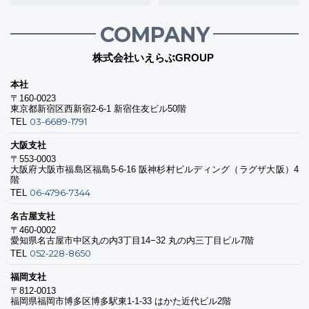
COMPANY
株式会社いえらぶGROUP
本社
〒160-0023
東京都新宿区西新宿2-6-1 新宿住友ビル50階
03-6689-1791
TEL
大阪支社
〒553-0003
大阪府大阪市福島区福島5-6-16 阪神杉村ビルディング（ラグザ大阪）4
階
06-4796-7344
TEL
名古屋支社
〒460-0002
愛知県名古屋市中区丸の内3丁目14−32 丸の内三丁目ビル7階
052-228-8650
TEL
福岡支社
〒812-0013
福岡県福岡市博多区博多駅東1-1-33 はかた近代ビル2階