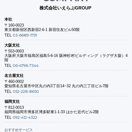
株式会社いえらぶGROUP
本社
〒160-0023
東京都新宿区西新宿2-6-1 新宿住友ビル50階
03-6689-1791
TEL
大阪支社
〒553-0003
大阪府大阪市福島区福島5-6-16 阪神杉村ビルディング（ラグザ大阪）4
階
06-4796-7344
TEL
名古屋支社
〒460-0002
愛知県名古屋市中区丸の内3丁目14−32 丸の内三丁目ビル7階
052-228-8650
TEL
福岡支社
〒812-0013
福岡県福岡市博多区博多駅東1-1-33 はかた近代ビル2階
092-412-4322
TEL
おすすめサービス