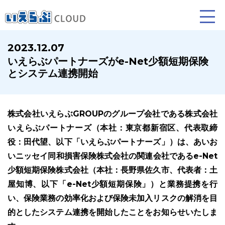
2023.12.07
いえらぶパートナーズがe-Net少額短期保険
賃貸仲介
売買仲介
賃貸管理
とシステム連携開始
業務向け機能
業務向け機能
業務向け機能
株式会社いえらぶGROUPのグループ会社である株式会社
いえらぶパートナーズ（本社：東京都新宿区、代表取締
役：田代望、以下「いえらぶパートナーズ」）は、あいお
いニッセイ同和損害保険株式会社の関連会社であるe-Net
少額短期保険株式会社（本社：長野県佐久市、代表者：土
屋知博、以下「e-Net少額短期保険」）と業務提携を行
ホームページ制作について
プラン紹介･制作の流れ
い、保険業務の効率化および保険未加入リスクの解消を目
的としたシステム連携を開始したことをお知らせいたしま