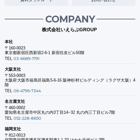
COMPANY
株式会社いえらぶGROUP
本社
〒160-0023
東京都新宿区西新宿2-6-1 新宿住友ビル50階
03-6689-1791
TEL
大阪支社
〒553-0003
大阪府大阪市福島区福島5-6-16 阪神杉村ビルディング（ラグザ大阪）4
階
06-4796-7344
TEL
名古屋支社
〒460-0002
愛知県名古屋市中区丸の内3丁目14−32 丸の内三丁目ビル7階
052-228-8650
TEL
福岡支社
〒812-0013
福岡県福岡市博多区博多駅東1-1-33 はかた近代ビル2階