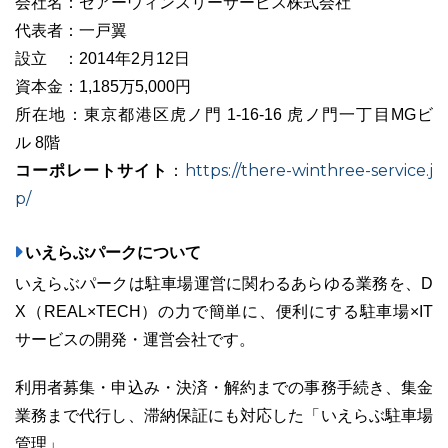
会社名：ゼアーウィンスリーサービス株式会社
代表者：一戸翼
設立 ：2014年2月12日
資本金：1,185万5,000円
所在地：東京都港区虎ノ門 1-16-16 虎ノ門一丁目MGビ
ル 8階
コーポレートサイト
https://there-winthree-service.j
：
p/
いえらぶパークについて
いえらぶパークは駐車場運営に関わるあらゆる業務を、D
X（REAL×TECH）の力で簡単に、便利にする駐車場×IT
サービスの開発・運営会社です。
利用者募集・申込み・決済・解約までの事務手続き、集金
業務まで代行し、滞納保証にも対応した「いえらぶ駐車場
管理」