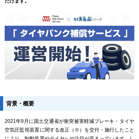
だけます。
ユーザーインタビュー
ホームページ制作実績
ニュース一覧
お役立ちブログ
資料ダウンロード
背景・概要
特長
サービス一覧
プラン
2021年9月に国土交通省が衝突被害軽減ブレーキ・タイヤ
空気圧監視装置に関する改正（※）を交付・施行したこと
により、制動装置やタイヤへの注目が高まっています。し