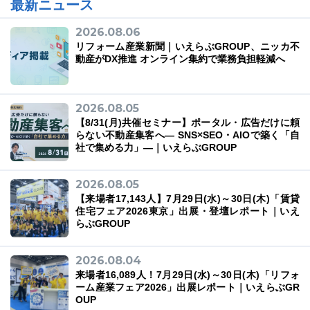
最新ニュース
2026.08.06
リフォーム産業新聞｜いえらぶGROUP、ニッカ不
動産がDX推進 オンライン集約で業務負担軽減へ
03-6689-1791
2026.08.05
【8/31(月)共催セミナー】ポータル・広告だけに頼
らない不動産集客へ― SNS×SEO・AIOで築く「自
社で集める力」―｜いえらぶGROUP
2026.08.05
【来場者17,143人】7月29日(水)～30日(木)「賃貸
住宅フェア2026東京」出展・登壇レポート｜いえ
らぶGROUP
2026.08.04
来場者16,089人！7月29日(水)～30日(木)「リフォ
ーム産業フェア2026」出展レポート｜いえらぶGR
OUP