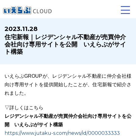
2023.11.28
住宅新報｜レジデンシャル不動産が売買仲介
賃貸仲介
売買仲介
賃貸管理
会社向け専用サイトを公開 いえらぶがサイ
ト構築
業務向け機能
業務向け機能
業務向け機能
いえらぶGROUPが、レジデンシャル不動産に仲介会社様
向け専用サイトを提供開始したことが、住宅新報で紹介さ
れました。
▽詳しくはこちら
レジデンシャル不動産が売買仲介会社向け専用サイトを公
ホームページ制作について
プラン紹介･制作の流れ
開 いえらぶがサイト構築
https://www.jutaku-s.com/news/id/0000033333