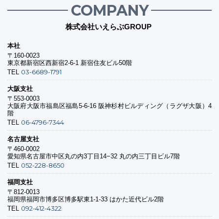
COMPANY
株式会社いえらぶGROUP
本社
〒160-0023
東京都新宿区西新宿2-6-1 新宿住友ビル50階
03-6689-1791
TEL
大阪支社
〒553-0003
大阪府大阪市福島区福島5-6-16 阪神杉村ビルディング（ラグザ大阪）4
階
06-4796-7344
TEL
名古屋支社
〒460-0002
愛知県名古屋市中区丸の内3丁目14−32 丸の内三丁目ビル7階
052-228-8650
TEL
福岡支社
〒812-0013
福岡県福岡市博多区博多駅東1-1-33 はかた近代ビル2階
092-412-4322
TEL