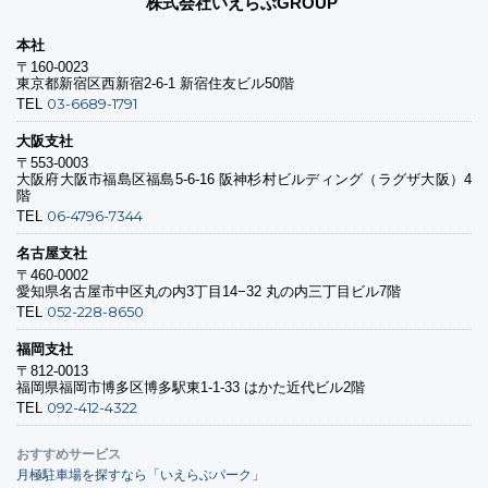
株式会社いえらぶGROUP
本社
〒160-0023
東京都新宿区西新宿2-6-1 新宿住友ビル50階
03-6689-1791
TEL
大阪支社
〒553-0003
大阪府大阪市福島区福島5-6-16 阪神杉村ビルディング（ラグザ大阪）4
階
06-4796-7344
TEL
名古屋支社
〒460-0002
愛知県名古屋市中区丸の内3丁目14−32 丸の内三丁目ビル7階
052-228-8650
TEL
福岡支社
〒812-0013
福岡県福岡市博多区博多駅東1-1-33 はかた近代ビル2階
092-412-4322
TEL
おすすめサービス
月極駐車場を探すなら「いえらぶパーク」