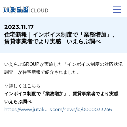
2023.11.17
住宅新報｜インボイス制度で「業務増加」、
賃貸仲介
売買仲介
賃貸管理
賃貸事業者でより実感 いえらぶ調べ
業務向け機能
業務向け機能
業務向け機能
いえらぶGROUPが実施した「インボイス制度の対応状況
調査」が住宅新報で紹介されました。
▽詳しくはこちら
インボイス制度で「業務増加」、賃貸事業者でより実感
いえらぶ調べ
https://www.jutaku-s.com/news/id/0000033246
ホームページ制作について
プラン紹介･制作の流れ