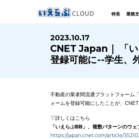
特長
業務
SYSTEM
HOMEPAGE
PERFORMANCE
INFORMATION
2023.10.17
賃
いえらぶCLOUDは不動産業務を
いえらぶは集客用ホームページを
いえらぶCLOUDを実際にご利用の
いえらぶCLOUDや不動産業界に関する
CNET Japan
業務
幅広く支援しています。
不動産業に特化して制作しています。
お客様の声と制作実績のご紹介です。
ニュース･ノウハウをお伝えします。
登録可能に--学生、
不動産の業者間流通プラットフォーム「
ォームを登録可能にしたことが、CNET 
▽詳しくはこちら
「いえらぶBB」、複数パターンのウェ
https://japan.cnet.com/article/35210