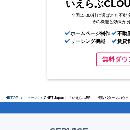
いえらぶCLO
全国15,000社に選ばれた
不動
その機能と効果が
ホームページ制作
不動
リーシング機能
賃貸
無料ダウ
TOP
ニュース
CNET Japan｜ 「いえらぶBB」、複数パターンの