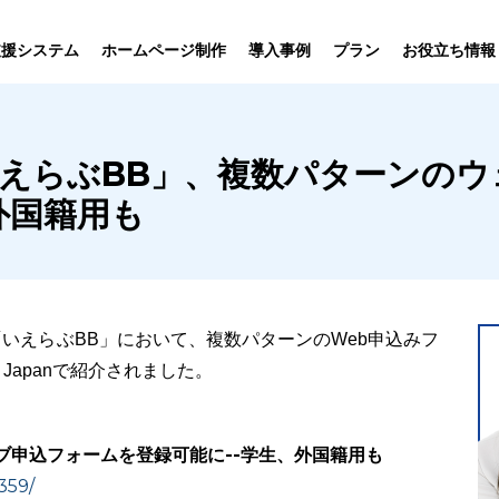
プラン
支援システム
ホームページ制作
導入事例
お役立ち情報
貸仲介
売買仲介
賃貸管理
ホームページ
プラン紹介･
｜ 「いえらぶBB」、複数パターン
ニュース一覧
ユーザーインタビュー
お役立ちブログ
制作について
制作の流れ
向け機能
業務向け機能
業務向け機
外国籍用も
いえらぶBB」において、複数パターンのWeb申込みフ
Japanで紹介されました。
ブ申込フォームを登録可能に--学生、外国籍用も
359/