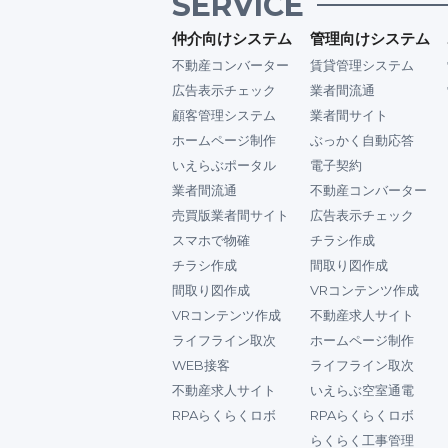
SERVICE
仲介向けシステム
管理向けシステム
不動産コンバーター
賃貸管理システム
広告表示チェック
業者間流通
顧客管理システム
業者間サイト
ホームページ制作
ぶっかく自動応答
いえらぶポータル
電子契約
業者間流通
不動産コンバーター
売買版業者間サイト
広告表示チェック
スマホで物確
チラシ作成
チラシ作成
間取り図作成
間取り図作成
VRコンテンツ作成
VRコンテンツ作成
不動産求人サイト
ライフライン取次
ホームページ制作
WEB接客
ライフライン取次
不動産求人サイト
いえらぶ空室通電
RPAらくらくロボ
RPAらくらくロボ
らくらく工事管理