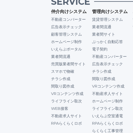
SERVICE
仲介向けシステム
管理向けシステム
不動産コンバーター
賃貸管理システム
広告表示チェック
業者間流通
顧客管理システム
業者間サイト
ホームページ制作
ぶっかく自動応答
いえらぶポータル
電子契約
業者間流通
不動産コンバーター
売買版業者間サイト
広告表示チェック
スマホで物確
チラシ作成
チラシ作成
間取り図作成
間取り図作成
VRコンテンツ作成
VRコンテンツ作成
不動産求人サイト
ライフライン取次
ホームページ制作
WEB接客
ライフライン取次
不動産求人サイト
いえらぶ空室通電
RPAらくらくロボ
RPAらくらくロボ
らくらく工事管理