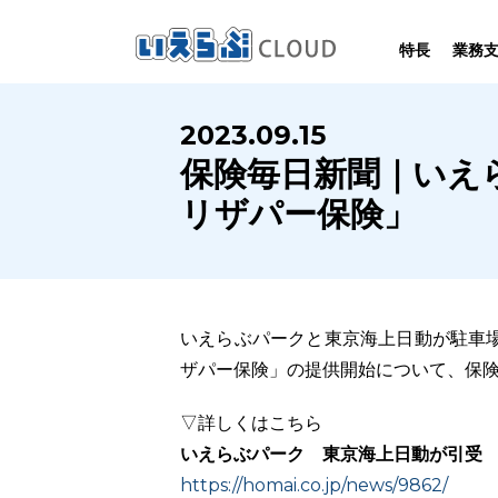
特長
業務
SYSTEM
HOMEPAGE
PERFORMANCE
INFORMATION
2023.09.15
賃
いえらぶCLOUDは不動産業務を
いえらぶは集客用ホームページを
いえらぶCLOUDを実際にご利用の
いえらぶCLOUDや不動産業界に関する
保険毎日新聞｜いえ
業務
幅広く支援しています。
不動産業に特化して制作しています。
お客様の声と制作実績のご紹介です。
ニュース･ノウハウをお伝えします。
リザパー保険」
いえらぶパークと東京海上日動が駐車
ザパー保険」の提供開始について、保
▽詳しくはこちら
いえらぶパーク 東京海上日動が引受
https://homai.co.jp/news/9862/