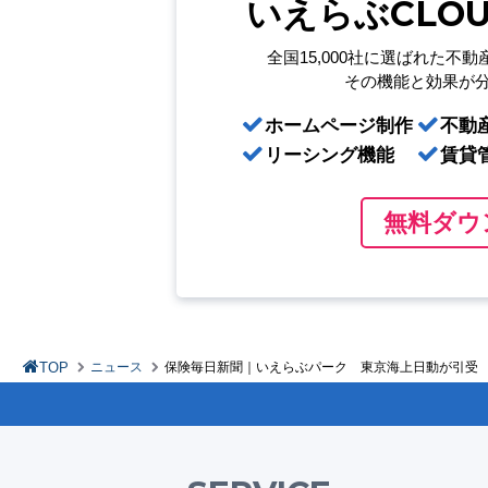
いえらぶCLO
全国15,000社に選ばれた
不動
その機能と効果が
ホームページ制作
不動
リーシング機能
賃貸
無料ダウ
TOP
ニュース
保険毎日新聞｜いえらぶパーク 東京海上日動が引受