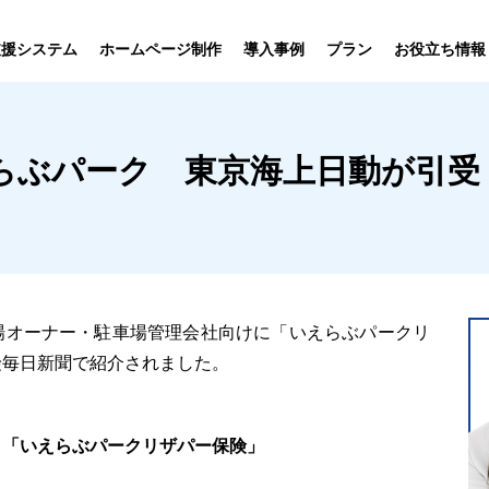
プラン
支援システム
ホームページ制作
導入事例
お役立ち情報
貸仲介
売買仲介
賃貸管理
ホームページ
プラン紹介･
らぶパーク 東京海上日動が引受
ニュース一覧
ユーザーインタビュー
お役立ちブログ
制作について
制作の流れ
向け機能
業務向け機能
業務向け機
場オーナー・駐車場管理会社向けに「いえらぶパークリ
険毎日新聞で紹介されました。
 「いえらぶパークリザパー保険」