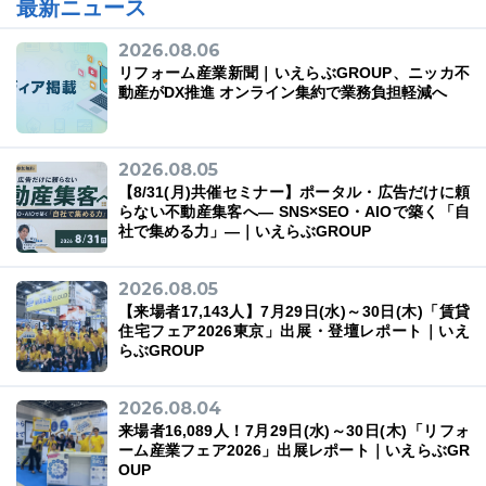
最新ニュース
2026.08.06
リフォーム産業新聞｜いえらぶGROUP、ニッカ不
動産がDX推進 オンライン集約で業務負担軽減へ
03-6689-1791
2026.08.05
【8/31(月)共催セミナー】ポータル・広告だけに頼
らない不動産集客へ― SNS×SEO・AIOで築く「自
社で集める力」―｜いえらぶGROUP
2026.08.05
【来場者17,143人】7月29日(水)～30日(木)「賃貸
住宅フェア2026東京」出展・登壇レポート｜いえ
らぶGROUP
2026.08.04
来場者16,089人！7月29日(水)～30日(木)「リフォ
ーム産業フェア2026」出展レポート｜いえらぶGR
OUP