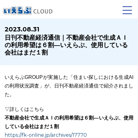
2023.08.31
日刊不動産経済通信｜不動産会社で生成ＡＩ
賃貸仲介
売買仲介
賃貸管理
の利用希望は６割―いえらぶ、使用している
会社はまだ１割
業務向け機能
業務向け機能
業務向け機能
いえらぶGROUPが実施した「住まい探しにおける生成AI
の利用状況調査」が、日刊不動産経済通信で紹介されまし
た。
▽詳しくはこちら
不動産会社で生成ＡＩの利用希望は６割―いえらぶ、使用
ホームページ制作について
プラン紹介･制作の流れ
している会社はまだ１割
https://fk-online.jp/archives/17770