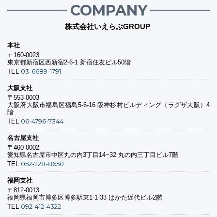
COMPANY
株式会社いえらぶGROUP
本社
〒160-0023
東京都新宿区西新宿2-6-1 新宿住友ビル50階
03-6689-1791
TEL
大阪支社
〒553-0003
大阪府大阪市福島区福島5-6-16 阪神杉村ビルディング（ラグザ大阪）4
階
06-4796-7344
TEL
名古屋支社
〒460-0002
愛知県名古屋市中区丸の内3丁目14−32 丸の内三丁目ビル7階
052-228-8650
TEL
福岡支社
〒812-0013
福岡県福岡市博多区博多駅東1-1-33 はかた近代ビル2階
092-412-4322
TEL