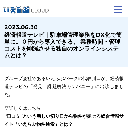
2023.06.30
経済報道テレビ｜駐車場管理業務をDX化で簡
賃貸仲介
売買仲介
賃貸管理
単に。０円から導入できる、 業務時間・管理
コストを削減させる独自のオンラインシステ
業務向け機能
業務向け機能
業務向け機能
ムとは？
グループ会社であるいえらぶパークの代表川口が、経済報
道テレビの「発見！課題解決カンパニー」に出演しまし
た。
▽詳しくはこちら
ホームページ制作について
プラン紹介･制作の流れ
“口コミ”という新しい切り口から物件が探せる総合情報サ
イト「いえらぶ物件検索」とは？